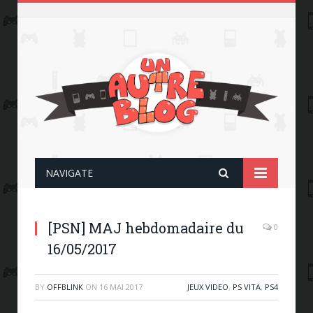
NAVIGATE
[PSN] MAJ hebdomadaire du
0
16/05/2017
BY
OFFBLINK
ON
16 MAI 2017
JEUX VIDEO
,
PS VITA
,
PS4