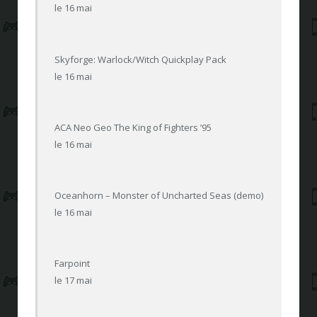
le 16 mai
Skyforge: Warlock/Witch Quickplay Pack
le 16 mai
ACA Neo Geo The King of Fighters ’95
le 16 mai
Oceanhorn – Monster of Uncharted Seas (demo)
le 16 mai
Farpoint
le 17 mai