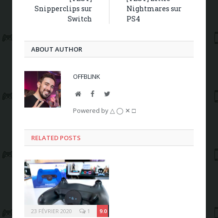
Snipperclips sur
Nightmares sur
Switch
PS4
ABOUT AUTHOR
OFFBLINK
Website
Facebook
Twitter
Powered by △ ◯ ✕ □
RELATED POSTS
23 FÉVRIER 2020
1
9.0