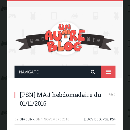
NAVIGATE
[PSN] MAJ hebdomadaire du
0
01/11/2016
BY
OFFBLINK
ON
1 NOVEMBRE 2016
JEUX VIDEO
,
PS3
,
PS4