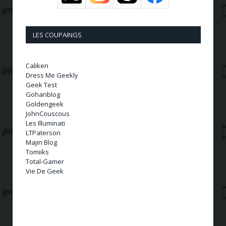
LES COUPAINGS
Caliken
Dress Me Geekly
Geek Test
Gohanblog
Goldengeek
JohnCouscous
Les Illuminati
LTPaterson
Majin Blog
Tomiiks
Total-Gamer
Vie De Geek