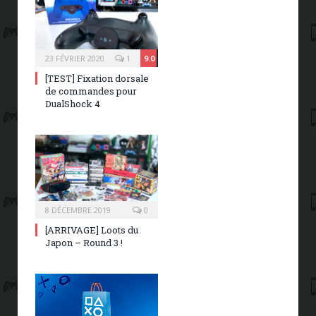
23 FÉVRIER 2020
1
9.0
[TEST] Fixation dorsale
de commandes pour
DualShock 4
8 DÉCEMBRE 2019
0
[ARRIVAGE] Loots du
Japon – Round 3 !