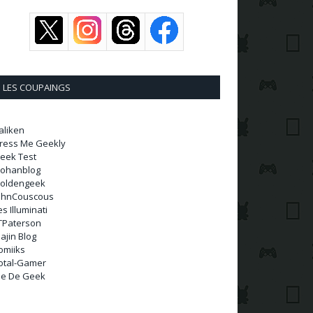
LES COUPAINGS
aliken
ress Me Geekly
eek Test
ohanblog
oldengeek
ohnCouscous
es Illuminati
TPaterson
ajin Blog
omiiks
otal-Gamer
ie De Geek