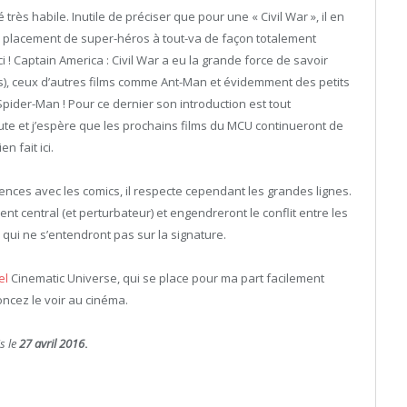
ès habile. Inutile de préciser que pour une « Civil War », il en
 le placement de super-héros à tout-va de façon totalement
 ! Captain America : Civil War a eu la grande force de savoir
), ceux d’autres films comme Ant-Man et évidemment des petits
ider-Man ! Pour ce dernier son introduction est tout
oute et j’espère que les prochains films du MCU continueront de
n fait ici.
ences avec les comics, il respecte cependant les grandes lignes.
nt central (et perturbateur) et engendreront le conflit entre les
qui ne s’entendront pas sur la signature.
el
Cinematic Universe, qui se place pour ma part facilement
oncez le voir au cinéma.
s le
27 avril 2016
.