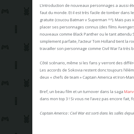
L’introduction de nouveaux personnages a aussi été tr
faut du monde. Et il est très facile de tomber dans
gratuite (coucou Batman v Superman ^^). Mais pas ici
placer ses personnages connus (des films Avengers
nouveaux comme Black Panther ou le tant attendu Sp
simplement parfaite, l’acteur Tom Holland tient la r
travailler son personnage comme Civil War l’a très bie
Côté scénario, même si les fans y verront des différ
Les accords de Sokovia restent donc toujours l’éléme
deux « chefs de team » Captain America et Iron-Man 
Bref, un beau film et un turnover dans la saga
Marv
dans mon top 3 ! Si vous ne l’avez pas encore fait, f
Captain America : Civil War est sorti dans les salles depui