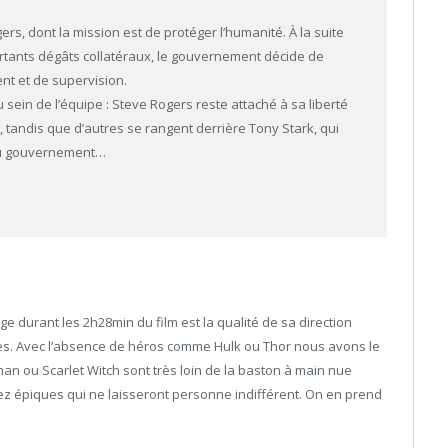
rs, dont la mission est de protéger l’humanité. À la suite
ortants dégâts collatéraux, le gouvernement décide de
t et de supervision.
ein de l’équipe : Steve Rogers reste attaché à sa liberté
tandis que d’autres se rangent derrière Tony Stark, qui
 au gouvernement…
e durant les 2h28min du film est la qualité de sa direction
cenes. Avec l’absence de héros comme Hulk ou Thor nous avons le
-man ou Scarlet Witch sont très loin de la baston à main nue
z épiques qui ne laisseront personne indifférent. On en prend