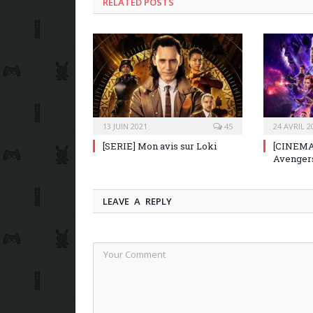
RELATED POSTS
13 JUIN 2021
45
24 AVRIL 2
[SERIE] Mon avis sur Loki
[CINEMA]
Avenger
LEAVE A REPLY