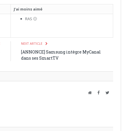
J’ai moins aimé
RAS 🙂
E
NEXT ARTICLE
6
[ANNONCE] Samsung intègre MyCanal
dans ses SmartTV
Website
Facebook
Twitter