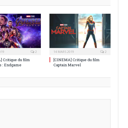
019
2
14 MARS 2019
2
 Critique du film
[CINEMA] Critique du film
s : Endgame
Captain Marvel