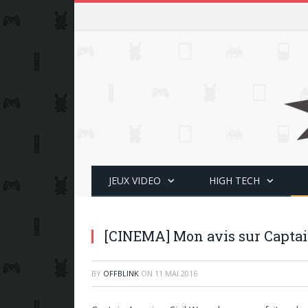
JEUX VIDEO
HIGH TECH
[CINEMA] Mon avis sur Captai
BY
OFFBLINK
ON
11 MAI 2016