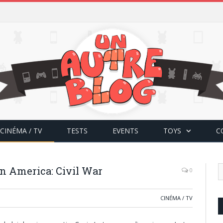
CINÉMA / TV
TESTS
EVENTS
TOYS
C
n America: Civil War
0
CINÉMA / TV