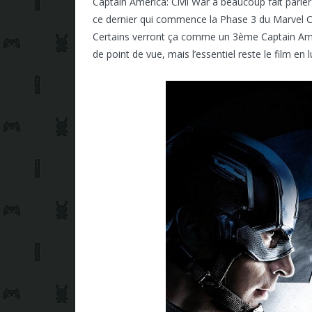
Captain America: Civil War a beaucoup fait parler 
ce dernier qui commence la Phase 3 du Marvel C
Certains verront ça comme un 3ème Captain Am
de point de vue, mais l’essentiel reste le film en