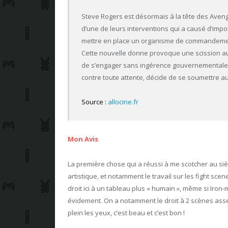
Steve Rogers est désormais à la tête des Avenge
d’une de leurs interventions qui a causé d’imp
mettre en place un organisme de commandemen
Cette nouvelle donne provoque une scission au s
de s’engager sans ingérence gouvernementale, 
contre toute attente, décide de se soumettre
Source :
allocine.fr
Mon Avis
La première chose qui a réussi à me scotcher au sièg
artistique, et notamment le travail sur les fight s
droit ici à un tableau plus « humain », même si Iron
évidement. On a notamment le droit à 2 scènes asse
plein les yeux, c’est beau et c’est bon !