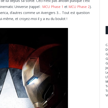
de lui depuis sa sortie. Ceci n’est pas anodin puisque c’est
inematic Universe (rappel :
MCU Phase 1
et
MCU Phase 2
).
erica, d’autres comme un Avengers 3… Tout est question
 lui-même, et croyez-moi il y a eu du boulot !
C
D
G
G
G
J
L
L
M
T
T
V