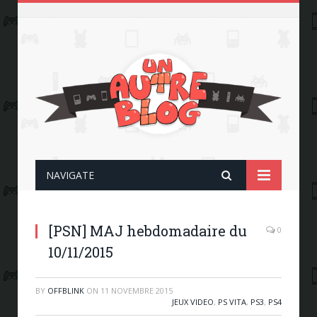
NAVIGATE
[PSN] MAJ hebdomadaire du
0
10/11/2015
BY
OFFBLINK
ON
11 NOVEMBRE 2015
JEUX VIDEO
,
PS VITA
,
PS3
,
PS4