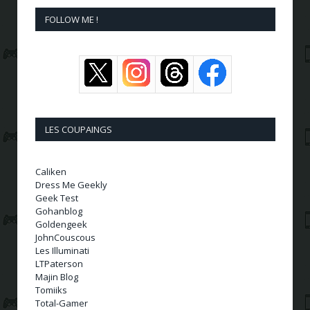
FOLLOW ME !
LES COUPAINGS
Caliken
Dress Me Geekly
Geek Test
Gohanblog
Goldengeek
JohnCouscous
Les Illuminati
LTPaterson
Majin Blog
Tomiiks
Total-Gamer