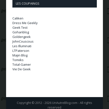
LES COUPAINGS
Caliken
Dress Me Geekly
Geek Test
Gohanblog
Goldengeek
JohnCouscous
Les Illuminati
LTPaterson
Majin Blog
Tomiiks
Total-Gamer
Vie De Geek
Copyright © 2012 - 2026 UnAutreBlog.com - All rights
reserved