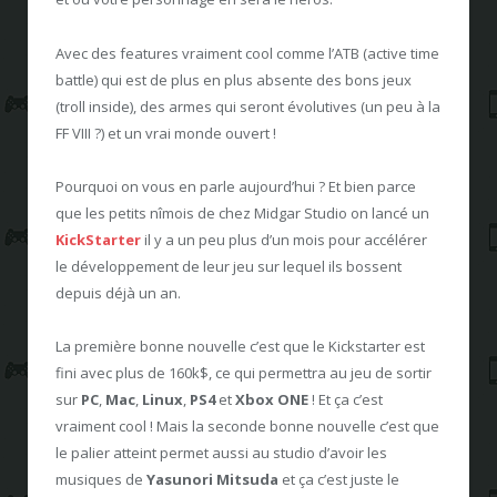
Avec des features vraiment cool comme l’ATB (active time
battle) qui est de plus en plus absente des bons jeux
(troll inside), des armes qui seront évolutives (un peu à la
FF VIII ?) et un vrai monde ouvert !
Pourquoi on vous en parle aujourd’hui ? Et bien parce
que les petits nîmois de chez Midgar Studio on lancé un
KickStarter
il y a un peu plus d’un mois pour accélérer
le développement de leur jeu sur lequel ils bossent
depuis déjà un an.
La première bonne nouvelle c’est que le Kickstarter est
fini avec plus de 160k$, ce qui permettra au jeu de sortir
sur
PC
,
Mac
,
Linux
,
PS4
et
Xbox ONE
! Et ça c’est
vraiment cool ! Mais la seconde bonne nouvelle c’est que
le palier atteint permet aussi au studio d’avoir les
musiques de
Yasunori Mitsuda
et ça c’est juste le