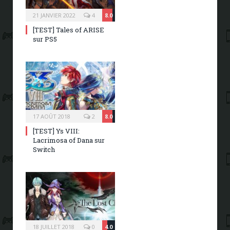
21 JANVIER 2022
4
8.0
[TEST] Tales of ARISE
sur PS5
17 AOÛT 2018
2
8.0
[TEST] Ys VIII:
Lacrimosa of Dana sur
Switch
18 JUILLET 2018
0
4.0