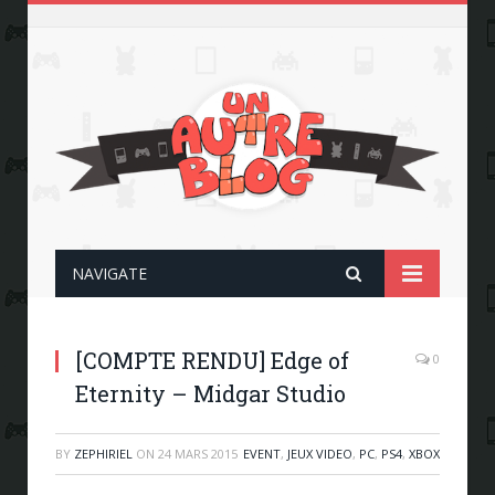
NAVIGATE
[COMPTE RENDU] Edge of
0
Eternity – Midgar Studio
BY
ZEPHIRIEL
ON
24 MARS 2015
EVENT
,
JEUX VIDEO
,
PC
,
PS4
,
XBOX