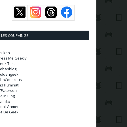
LES COUPAINGS
aliken
ress Me Geekly
eek Test
ohanblog
oldengeek
ohnCouscous
es Illuminati
TPaterson
ajin Blog
omiiks
otal-Gamer
ie De Geek