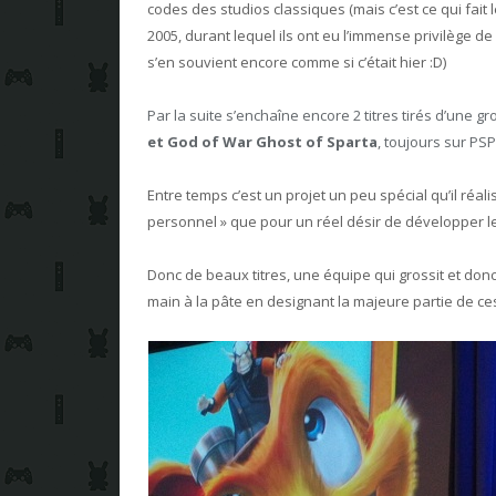
codes des studios classiques (mais c’est ce qui fait
2005, durant lequel ils ont eu l’immense privilège d
s’en souvient encore comme si c’était hier :D)
Par la suite s’enchaîne encore 2 titres tirés d’une gr
et
God of War
Ghost of Sparta
, toujours sur PS
Entre temps c’est un projet un peu spécial qu’il réali
personnel » que pour un réel désir de développer le 
Donc de beaux titres, une équipe qui grossit et donc 
main à la pâte en designant la majeure partie de ces