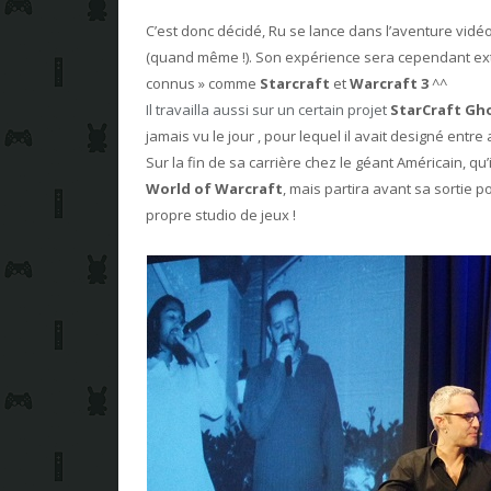
C’est donc décidé, Ru se lance dans l’aventure vidé
(quand même !). Son expérience sera cependant extr
connus » comme
Starcraft
et
Warcraft 3
^^
Il travailla aussi sur un certain projet
StarCraft Gh
jamais vu le jour , pour lequel il avait designé entre
Sur la fin de sa carrière chez le géant Américain, qu
World of Warcraft
, mais partira avant sa sortie p
propre studio de jeux !