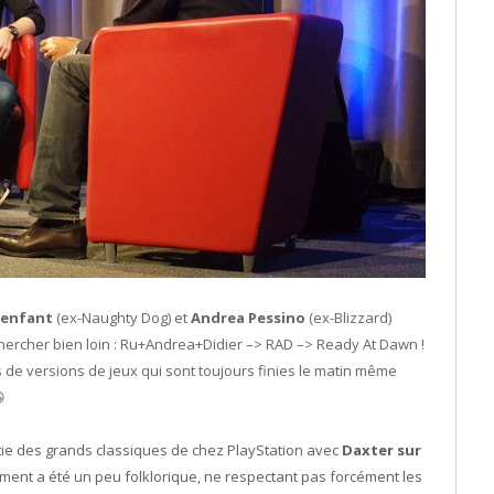
lenfant
(ex-Naughty Dog) et
Andrea Pessino
(ex-Blizzard)
 chercher bien loin : Ru+Andrea+Didier –> RAD –> Ready At Dawn !
 de versions de jeux qui sont toujours finies le matin même

rtie des grands classiques de chez PlayStation avec
Daxter sur
pement a été un peu folklorique, ne respectant pas forcément les