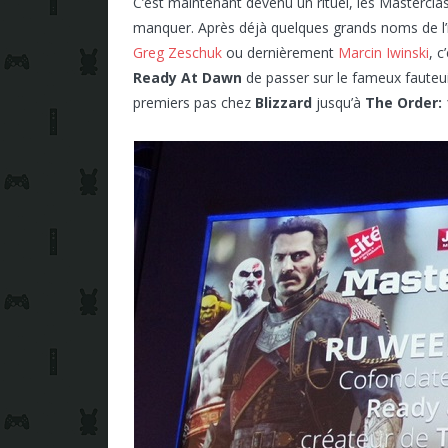
C’est maintenant devenu un rituel, les Mastercl
manquer. Après déjà quelques grands noms de l
Greg Zeschuk
ou dernièrement
Marcin Iwinski
, c
Ready At Dawn
de passer sur le fameux fauteui
premiers pas chez
Blizzard
jusqu’à
The Order: 