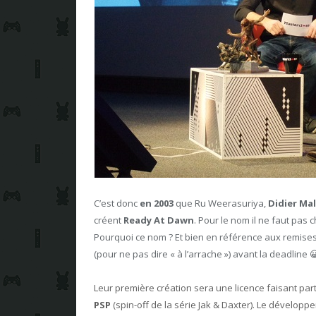
C’est donc
en 2003
que Ru Weerasuriya,
Didier Ma
créent
Ready At Dawn
. Pour le nom il ne faut pas
Pourquoi ce nom ? Et bien en référence aux remises
(pour ne pas dire « à l’arrache ») avant la deadline 
Leur première création sera une licence faisant pa
PSP
(spin-off de la série Jak & Daxter). Le dévelop