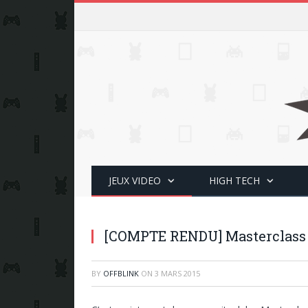
JEUX VIDEO
HIGH TECH
[COMPTE RENDU] Masterclass 
BY
OFFBLINK
ON
3 MARS 2015