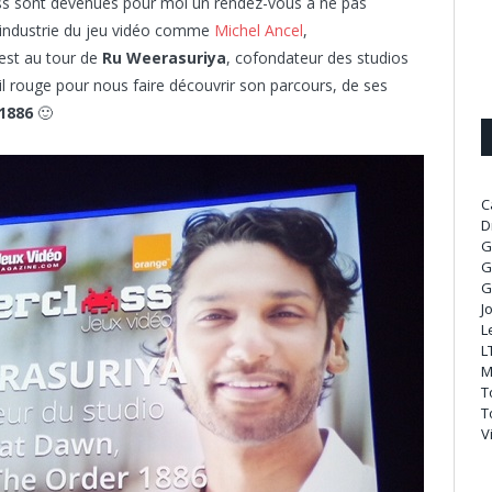
ass sont devenues pour moi un rendez-vous à ne pas
’industrie du jeu vidéo comme
Michel Ancel
,
’est au tour de
Ru Weerasuriya
, cofondateur des studios
l rouge pour nous faire découvrir son parcours, de ses
1886
🙂
C
D
G
G
G
J
L
L
M
T
T
V