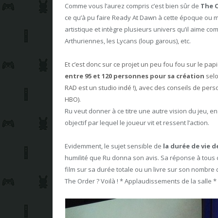
Comme vous l’aurez compris c’est bien sûr de
The O
ce qu’à pu faire Ready At Dawn à cette époque ou m
artistique et intègre plusieurs univers qu’il aime co
Arthuriennes, les Lycans (loup garous), etc.
Et c’est donc sur ce projet un peu fou fou sur le pa
entre 95 et 120 personnes pour sa création
selo
RAD est un studio indé !), avec des conseils de p
HBO).
Ru veut donner à ce titre une autre vision du jeu,
objectif par lequel le joueur vit et ressent l’action.
Evidemment, le sujet sensible de
la durée de vie 
humilité que Ru donna son avis. Sa réponse à tous ce
film sur sa durée totale ou un livre sur son nombre d
The Order ? Voilà ! * Applaudissements de la salle *