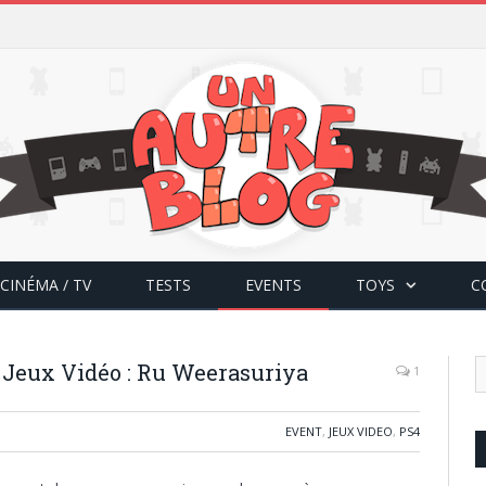
CINÉMA / TV
TESTS
EVENTS
TOYS
C
Jeux Vidéo : Ru Weerasuriya
1
EVENT
,
JEUX VIDEO
,
PS4