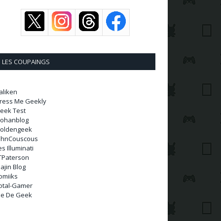
LES COUPAINGS
aliken
ress Me Geekly
eek Test
ohanblog
oldengeek
ohnCouscous
es Illuminati
TPaterson
ajin Blog
omiiks
otal-Gamer
ie De Geek