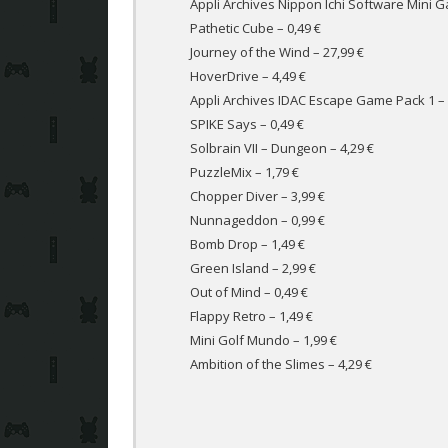
Appli Archives Nippon Ichi Software Mini 
Pathetic Cube
– 0,49 €
Journey of the Wind
– 27,99 €
HoverDrive
– 4,49 €
Appli Archives IDAC Escape Game Pack 1
– 
SPIKE Says
– 0,49 €
Solbrain VII – Dungeon
– 4,29 €
PuzzleMix
– 1,79 €
Chopper Diver
– 3,99 €
Nunnageddon
– 0,99 €
Bomb Drop
– 1,49 €
Green Island
– 2,99 €
Out of Mind
– 0,49 €
Flappy Retro
– 1,49 €
Mini Golf Mundo
– 1,99 €
Ambition of the Slimes
– 4,29 €