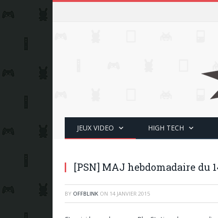
JEUX VIDEO
HIGH TECH
[PSN] MAJ hebdomadaire du 1
BY
OFFBLINK
ON
14 JANVIER 2015