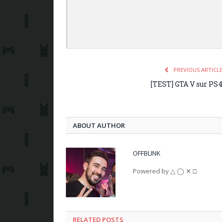
PREVIOUS ARTICL
[TEST] GTA V sur PS
ABOUT AUTHOR
OFFBLINK
Powered by △ ◯ ✕ □
RELATED POSTS