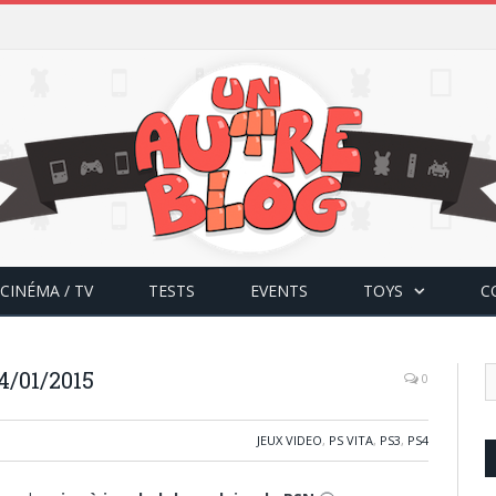
CINÉMA / TV
TESTS
EVENTS
TOYS
C
4/01/2015
0
JEUX VIDEO
,
PS VITA
,
PS3
,
PS4