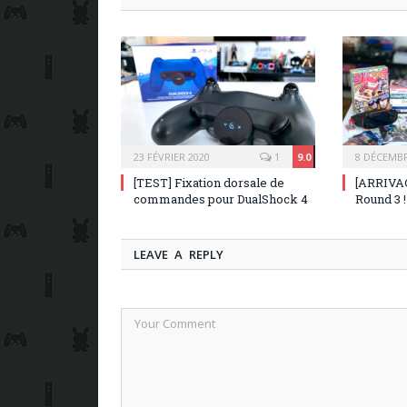
23 FÉVRIER 2020
1
9.0
8 DÉCEMBR
[TEST] Fixation dorsale de
[ARRIVAG
commandes pour DualShock 4
Round 3 !
LEAVE A REPLY