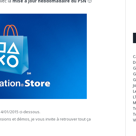
avec la
mise à jour hebdomadaire du PSN
🙂
C
D
G
G
G
J
L
L
M
T
14/01/2015 ci-dessous.
T
nsions et démos, je vous invite à retrouver tout ça
V