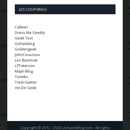
LES COUPAINGS
Caliken
Dress Me Geekly
Geek Test
Gohanblog
Goldengeek
JohnCouscous
Les Illuminati
LTPaterson
Majin Blog
Tomiiks
Total-Gamer
Vie De Geek
Copyright © 2012 - 2026 UnAutreBlog.com - All rights