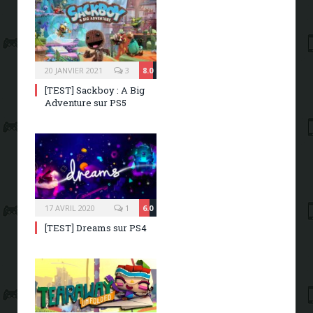
20 JANVIER 2021
3
8.0
[TEST] Sackboy : A Big
Adventure sur PS5
17 AVRIL 2020
1
6.0
[TEST] Dreams sur PS4