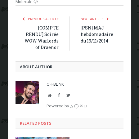
Molecule 🙂
PREVIOUS ARTICLE
NEXT ARTICLE
[COMPTE
[PSN] MAJ
RENDU] Soirée
hebdomadaire
WOW Warlords
du 19/11/2014
of Draenor
ABOUT AUTHOR
OFFBLINK
Website
Facebook
Twitter
Powered by △ ◯ ✕ □
RELATED POSTS