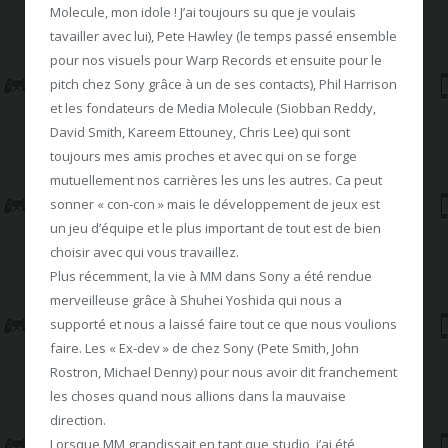
Molecule, mon idole ! J’ai toujours su que je voulais
tavailler avec lui), Pete Hawley (le temps passé ensemble
pour nos visuels pour Warp Records et ensuite pour le
pitch chez Sony grâce à un de ses contacts), Phil Harrison
et les fondateurs de Media Molecule (Siobban Reddy,
David Smith, Kareem Ettouney, Chris Lee) qui sont
toujours mes amis proches et avec qui on se forge
mutuellement nos carrières les uns les autres. Ca peut
sonner « con-con » mais le développement de jeux est
un jeu d’équipe et le plus important de tout est de bien
choisir avec qui vous travaillez.
Plus récemment, la vie à MM dans Sony a été rendue
merveilleuse grâce à Shuhei Yoshida qui nous a
supporté et nous a laissé faire tout ce que nous voulions
faire. Les « Ex-dev » de chez Sony (Pete Smith, John
Rostron, Michael Denny) pour nous avoir dit franchement
les choses quand nous allions dans la mauvaise
direction.
Lorsque MM grandissait en tant que studio, j’ai été