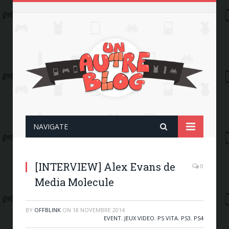
NAVIGATE
[INTERVIEW] Alex Evans de
0
Media Molecule
BY
OFFBLINK
ON
18 NOVEMBRE 2014
EVENT
,
JEUX VIDEO
,
PS VITA
,
PS3
,
PS4