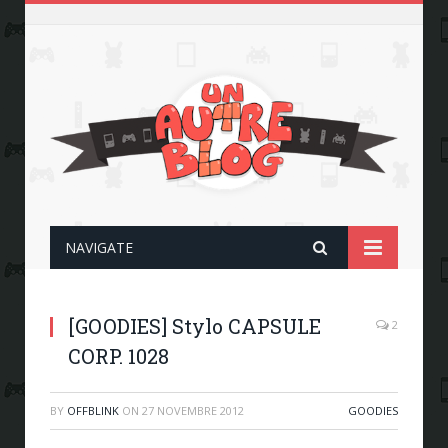
NAVIGATE
[GOODIES] Stylo CAPSULE
2
CORP. 1028
BY
OFFBLINK
ON
27 NOVEMBRE 2012
GOODIES