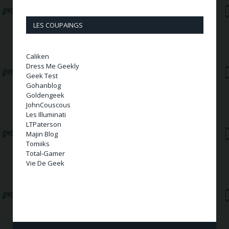
LES COUPAINGS
Caliken
Dress Me Geekly
Geek Test
Gohanblog
Goldengeek
JohnCouscous
Les Illuminati
LTPaterson
Majin Blog
Tomiiks
Total-Gamer
Vie De Geek