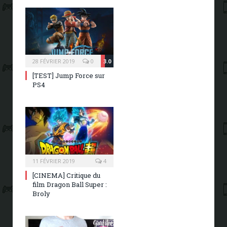
28 FÉVRIER 2019
0
3.0
[TEST] Jump Force sur
PS4
11 FÉVRIER 2019
4
[CINEMA] Critique du
film Dragon Ball Super :
Broly