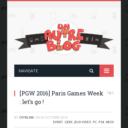
NAVIGATE
[PGW 2016] Paris Games Week
0
: let’s go !
BY
OFFBLINK
ON
26 OCTOBRE 2016
EVENT
,
GEEK
,
JEUX VIDEO
,
PC
,
PS4
,
XBOX