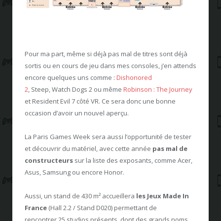
Pour ma part, même si déjà pas mal de titres sont déjà
sortis ou en cours de jeu dans mes consoles, j’en attends
encore quelques uns comme :
Dishonored
2
, Steep, Watch Dogs 2 ou même
Robinson : The Journey
et Resident Evil 7 côté VR. Ce sera donc une bonne
occasion d’avoir un nouvel aperçu.
La Paris Games Week sera aussi l’opportunité de tester
et découvrir du matériel, avec cette année
pas mal de
constructeurs
sur la liste des exposants, comme Acer,
Asus, Samsung ou encore Honor.
Aussi, un stand de 430 m² accueillera
les Jeux Made In
France
(Hall 2.2 / Stand D020) permettant de
rencontrer 25 studios présents, dont des grands noms