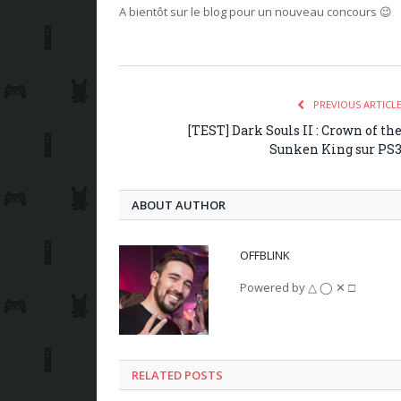
A bientôt sur le blog pour un nouveau concours 😉
PREVIOUS ARTICL
[TEST] Dark Souls II : Crown of th
Sunken King sur PS
ABOUT AUTHOR
OFFBLINK
Powered by △ ◯ ✕ □
RELATED POSTS