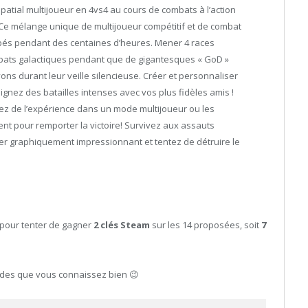
atial multijoueur en 4vs4 au cours de combats à l’action
 Ce mélange unique de multijoueur compétitif et de combat
cupés pendant des centaines d’heures. Mener 4 races
mbats galactiques pendant que de gigantesques « GoD »
ons durant leur veille silencieuse. Créer et personnaliser
gnez des batailles intenses avec vos plus fidèles amis !
ez de l’expérience dans un mode multijoueur ou les
ent pour remporter la victoire! Survivez aux assauts
r graphiquement impressionnant et tentez de détruire le
pour tenter de gagner
2 clés Steam
sur les 14 proposées, soit
7
hodes que vous connaissez bien 😉