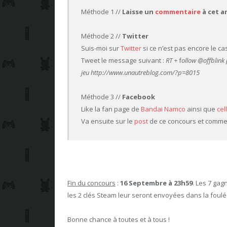
Méthode 1 //
Laisse un
commentaire
à cet a
Méthode 2 //
Twitter
Suis-moi sur
Twitter
si ce n’est pas encore le cas
Tweet le message suivant
:
RT +
f
ollow @offblink
jeu http://www.unautreblog.com/?p=8015
Méthode 3 //
Facebook
Like la fan page de
Bandai Namco
ainsi que
cell
Va ensuite sur le
post
de ce concours et commen
Fin du concours
:
16 Septembre à 23h59
. Les 7 gag
les 2 clés Steam leur seront envoyées dans la foulé
Bonne chance à toutes et à tous !