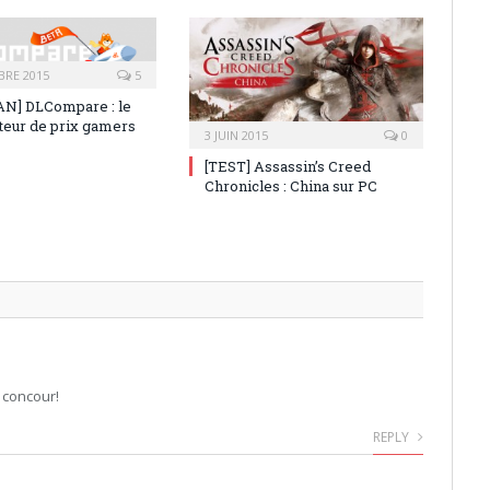
BRE 2015
5
N] DLCompare : le
eur de prix gamers
3 JUIN 2015
0
[TEST] Assassin’s Creed
Chronicles : China sur PC
e concour!
REPLY