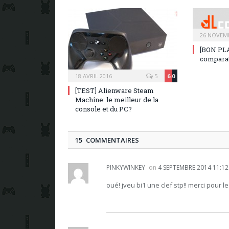
26 NOVEM
[BON PLA
comparat
18 AVRIL 2016
5
6.0
[TEST] Alienware Steam
Machine: le meilleur de la
console et du PC?
15 COMMENTAIRES
PINKYWINKEY
on
4 SEPTEMBRE 2014 11:12
oué! jveu bi1 une clef stp!! merci pour l