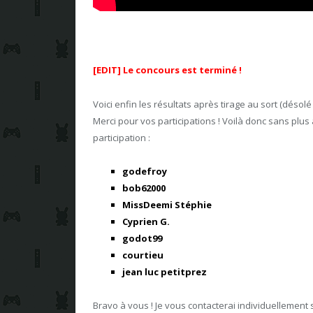
[EDIT] Le concours est terminé !
Voici enfin les résultats après tirage au sort (désolé
Merci pour vos participations ! Voilà donc sans plu
participation :
godefroy
bob62000
MissDeemi Stéphie
Cyprien G.
godot99
courtieu
jean luc petitprez
Bravo à vous ! Je vous contacterai individuellement