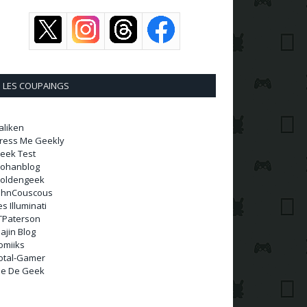
LES COUPAINGS
aliken
ress Me Geekly
eek Test
ohanblog
oldengeek
ohnCouscous
es Illuminati
TPaterson
ajin Blog
omiiks
otal-Gamer
ie De Geek