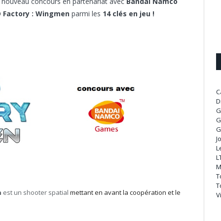
n nouveau concours en partenariat avec
Bandai Namco
 Factory : Wingmen
parmi les
14 clés en jeu !
C
D
G
G
G
J
L
L
M
T
T
n
est un shooter spatial
mettant en avant la coopération et le
V