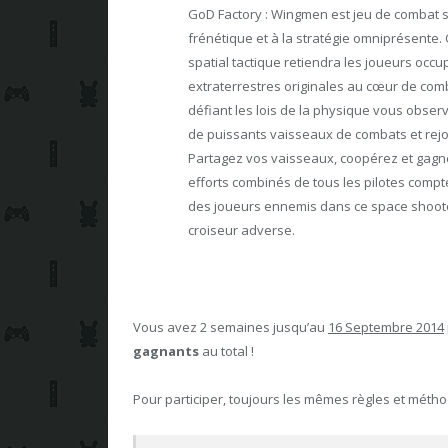
GoD Factory : Wingmen est jeu de combat sp
frénétique et à la stratégie omniprésente.
spatial tactique retiendra les joueurs oc
extraterrestres originales au cœur de co
défiant les lois de la physique vous observ
de puissants vaisseaux de combats et rejoi
Partagez vos vaisseaux, coopérez et gagn
efforts combinés de tous les pilotes compt
des joueurs ennemis dans ce space shoote
croiseur adverse.
Vous avez 2 semaines jusqu’au
16 Septembre 2014
gagnants
au total !
Pour participer, toujours les mêmes règles et mét