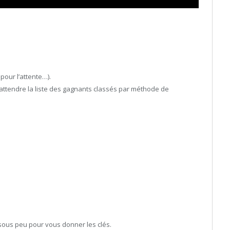
 pour l’attente…).
s attendre la liste des gagnants classés par méthode de
 sous peu pour vous donner les clés.