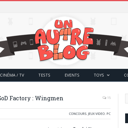
CINÉMA / TV
TESTS
EVENTS
TOYS
C
GoD Factory : Wingmen
15
CONCOURS
,
JEUX VIDEO
,
PC