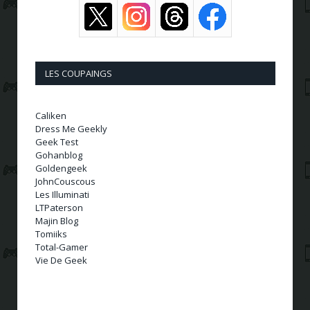
LES COUPAINGS
Caliken
Dress Me Geekly
Geek Test
Gohanblog
Goldengeek
JohnCouscous
Les Illuminati
LTPaterson
Majin Blog
Tomiiks
Total-Gamer
Vie De Geek