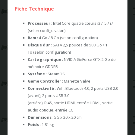
Fiche Technique
Processeur
: Intel Core quatre cœurs i3 / i5 / i7
(selon configuration)
Ram
: 4 Go / 8 Go (selon configuration)
Disque dur
: SATA 2,5 pouces de 500 Go / 1
To (selon configuration)
Carte graphique
: NVIDIA GeForce GTX 2 Go de
mémoire GDDR5
Système
: SteamOS
Game Controller
: Manette Valve
Connectivité
: Wifi, Bluetooth 4.0, 2 ports USB 2.0
(avant), 2 ports USB 3.0
(arrière), RJ45, sortie HDMI, entrée HDMI , sortie
audio optique, entrée CC
Dimensions
: 5,5 x 20 x 20 cm
Poids
: 1,81 kg