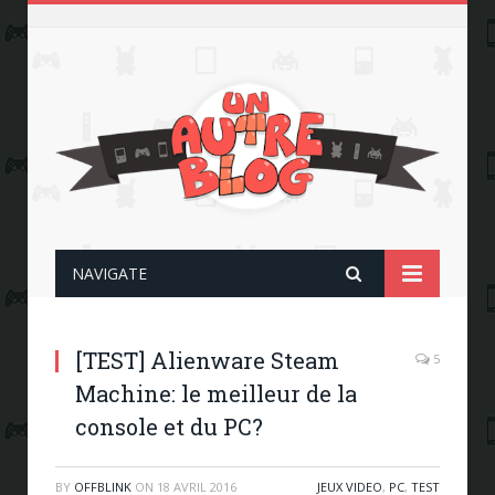
NAVIGATE
[TEST] Alienware Steam
5
Machine: le meilleur de la
console et du PC?
BY
OFFBLINK
ON
18 AVRIL 2016
JEUX VIDEO
,
PC
,
TEST