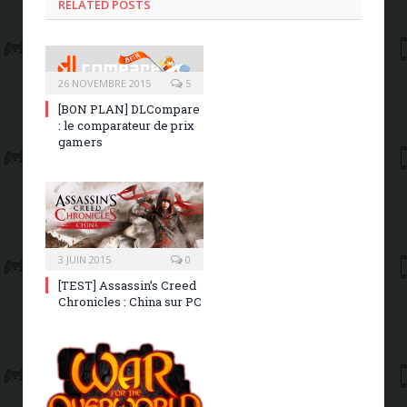
RELATED POSTS
26 NOVEMBRE 2015
5
[BON PLAN] DLCompare
: le comparateur de prix
gamers
3 JUIN 2015
0
[TEST] Assassin’s Creed
Chronicles : China sur PC