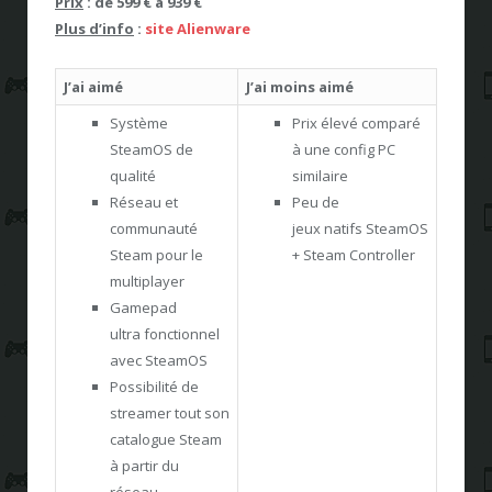
Prix
: de 599 € à 939 €
Plus d’info
:
site Alienware
J’ai aimé
J’ai moins aimé
Système
Prix élevé comparé
SteamOS de
à une config PC
qualité
similaire
Réseau et
Peu de
communauté
jeux natifs SteamOS
Steam pour le
+ Steam Controller
multiplayer
Gamepad
ultra fonctionnel
avec SteamOS
Possibilité de
streamer tout son
catalogue Steam
à partir du
réseau