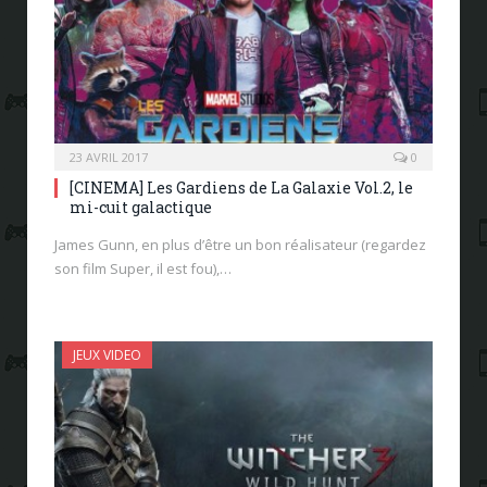
23 AVRIL 2017
0
[CINEMA] Les Gardiens de La Galaxie Vol.2, le
mi-cuit galactique
James Gunn, en plus d’être un bon réalisateur (regardez
son film Super, il est fou),…
JEUX VIDEO