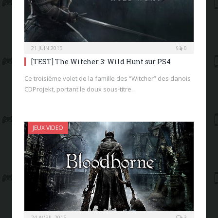
21 JUIN 2015
0
[TEST] The Witcher 3: Wild Hunt sur PS4
Ce troisième volet de la famille des “Witcher” des danois
CDProjekt, portant le doux sous-titre…
JEUX VIDEO
24 AVRIL 2015
3