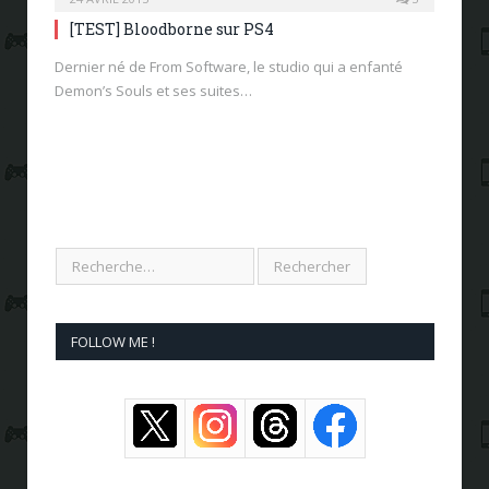
[TEST] Bloodborne sur PS4
Dernier né de From Software, le studio qui a enfanté
Demon’s Souls et ses suites…
FOLLOW ME !