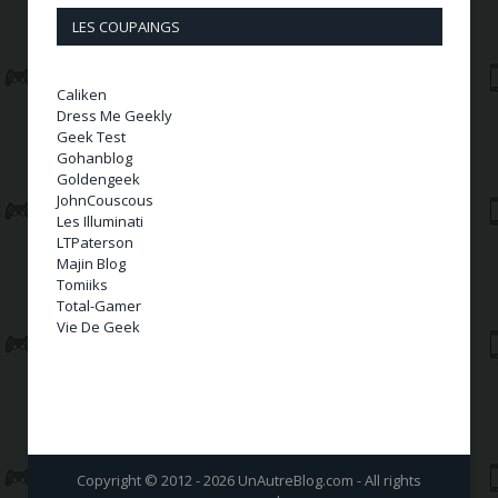
LES COUPAINGS
Caliken
Dress Me Geekly
Geek Test
Gohanblog
Goldengeek
JohnCouscous
Les Illuminati
LTPaterson
Majin Blog
Tomiiks
Total-Gamer
Vie De Geek
Copyright © 2012 - 2026 UnAutreBlog.com - All rights