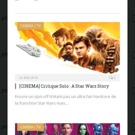
CINÉMA / TV
25 MAI 2018
2
[CINEMA] Critique Solo : A Star Wars Story
Encore un spin-off N’étant pas un ultra fan hardcore de
la franchise Star Wars mais…
CINÉMA / TV