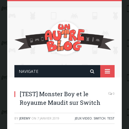
NAVIGATE
[TEST] Monster Boy et le
0
Royaume Maudit sur Switch
BY
JEREMY
ON
7 JANVIER 2019
JEUX VIDEO
,
SWITCH
,
TEST