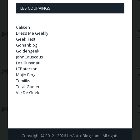
LES COUPAINGS
Caliken
Dress Me Geekly
Geek Test
Gohanblog
Goldengeek
JohnCouscous
Les Illuminati
LTPaterson
Majin Blog
Tomiiks
Total-Gamer
Vie De Geek
Copyright © 2012 - 2026 UnAutreBlog.com - All rights