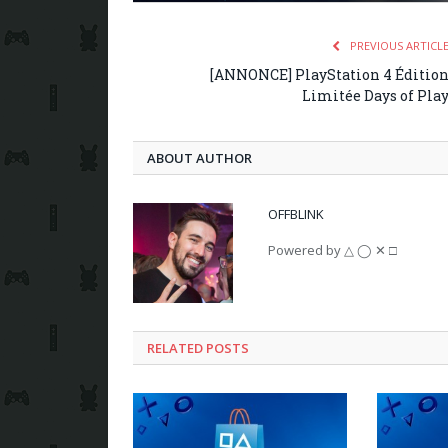
PREVIOUS ARTICL
[ANNONCE] PlayStation 4 Éditio
Limitée Days of Pla
ABOUT AUTHOR
OFFBLINK
Powered by △ ◯ ✕ □
RELATED POSTS