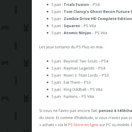
5 juin :
Trials Fusion
– PS4
5 juin :
Tom Clancy’s Ghost Recon Future 
5 juin :
Zombie Drive HD Complete Editio
5 juin :
Squares
– PS Vita
5 juin :
Atomic Ninjas
– PS Vita
Les jeux sortants du PS Plus en mai :
5 juin :
Beyond: Two Souls
– PS4
5 juin : Rayman Legends – PS4
5 juin : Risen 3: Titan Lords – PS3
5 juin : Eat Them – PS3
5 juin :
King Oddball
– PS Vita
5 juin : Furmins – PS Vita
Si vous ne l’avez pas encore fait,
pensez à télécha
du store. Et comme d’habitude, si vous n’avez pas v
« achats » via le
PS Store en ligne
sur PC ou mobile. 