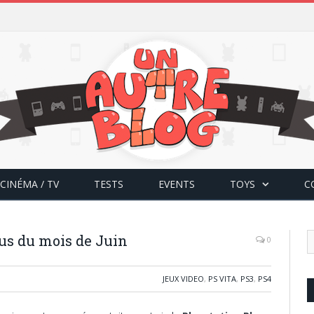
CINÉMA / TV
TESTS
EVENTS
TOYS
C
lus du mois de Juin
0
JEUX VIDEO
,
PS VITA
,
PS3
,
PS4