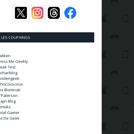
LES COUPAINGS
aliken
ress Me Geekly
eek Test
ohanblog
oldengeek
ohnCouscous
es Illuminati
TPaterson
ajin Blog
omiiks
otal-Gamer
ie De Geek