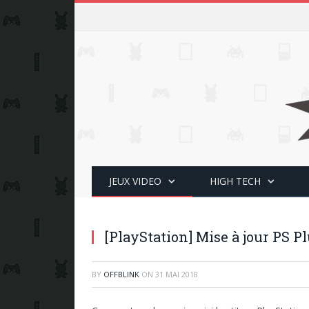
JEUX VIDEO
HIGH TECH
[PlayStation] Mise à jour PS P
BY
OFFBLINK
ON
31 MAI 2018