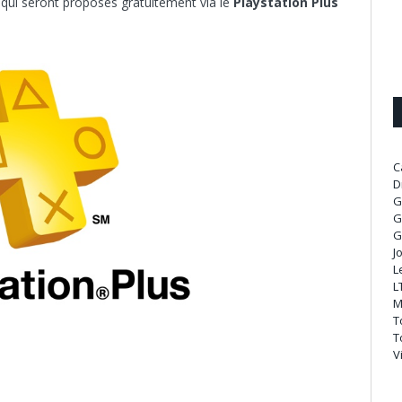
 qui seront proposés gratuitement via le
Playstation Plus
C
D
G
G
G
J
L
L
M
T
T
V