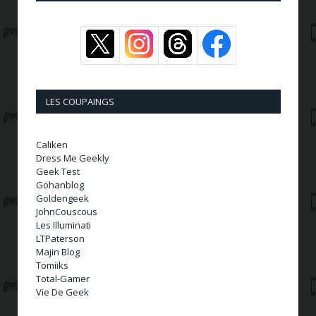
LES COUPAINGS
Caliken
Dress Me Geekly
Geek Test
Gohanblog
Goldengeek
JohnCouscous
Les Illuminati
LTPaterson
Majin Blog
Tomiiks
Total-Gamer
Vie De Geek