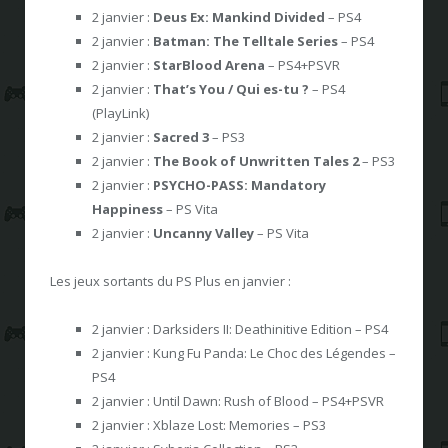
2 janvier :
Deus Ex: Mankind Divided
– PS4
2 janvier :
Batman: The Telltale Series
– PS4
2 janvier :
StarBlood Arena
– PS4+PSVR
2 janvier :
That’s You / Qui es-tu ?
– PS4
(PlayLink)
2 janvier :
Sacred 3
– PS3
2 janvier :
The Book of Unwritten Tales 2
– PS3
2 janvier :
PSYCHO-PASS: Mandatory
Happiness
– PS Vita
2 janvier :
Uncanny Valley
– PS Vita
Les jeux sortants du PS Plus en janvier :
2 janvier : Darksiders II: Deathinitive Edition – PS4
2 janvier : Kung Fu Panda: Le Choc des Légendes –
PS4
2 janvier : Until Dawn: Rush of Blood – PS4+PSVR
2 janvier : Xblaze Lost: Memories – PS3