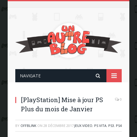
NAVIGATE
[PlayStation] Mise à jour PS
0
Plus du mois de Janvier
BY
OFFBLINK
ON
28 DÉCEMBRE 2017
JEUX VIDEO
,
PS VITA
,
PS3
,
PS4