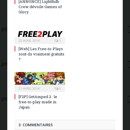
[ANNONCE] LightBulb
Crew dévoile Games of
Glory
22 AVRIL 2014
1
[Web] Les Free-to-Plays
sont-ils vraiment gratuits
?
21 AVRIL 2014
0
[F2P] GetAmped 2 : le
free-to-play made in
Japan
3 COMMENTAIRES