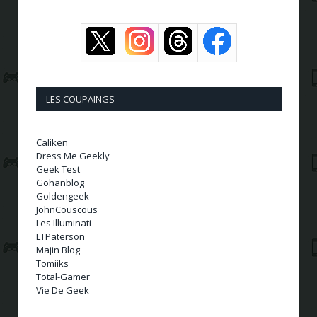
LES COUPAINGS
Caliken
Dress Me Geekly
Geek Test
Gohanblog
Goldengeek
JohnCouscous
Les Illuminati
LTPaterson
Majin Blog
Tomiiks
Total-Gamer
Vie De Geek