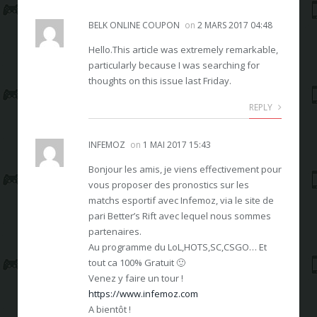
BELK ONLINE COUPON
on
2 MARS 2017 04:48
Hello.This article was extremely remarkable,
particularly because I was searching for
thoughts on this issue last Friday.
REPLY
INFEMOZ
on
1 MAI 2017 15:43
Bonjour les amis, je viens effectivement pour
vous proposer des pronostics sur les
matchs esportif avec Infemoz, via le site de
pari Better’s Rift avec lequel nous sommes
partenaires.
Au programme du LoL,HOTS,SC,CSGO… Et
tout ca 100% Gratuit 🙂
Venez y faire un tour !
https://www.infemoz.com
A bientôt !