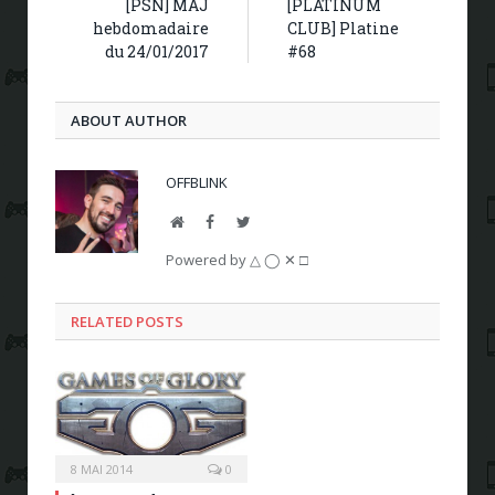
[PSN] MAJ
[PLATINUM
hebdomadaire
CLUB] Platine
du 24/01/2017
#68
ABOUT AUTHOR
OFFBLINK
Website
Facebook
Twitter
Powered by △ ◯ ✕ □
RELATED POSTS
8 MAI 2014
0