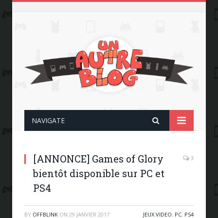
NAVIGATE
[ANNONCE] Games of Glory
3
bientôt disponible sur PC et
PS4
BY
OFFBLINK
ON
29 JANVIER 2017
JEUX VIDEO
,
PC
,
PS4