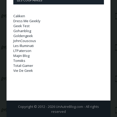
LES COUPAINGS
Caliken
Dress Me Geekly
Geek Test
Gohanblog
Goldengeek
JohnCouscous
Les Illuminati
LTPaterson
Majin Blog
Tomiiks
Total-Gamer
Vie De Geek
Copyright © 2012 - 2026 UnAutreBlog.com - All rights
reserved