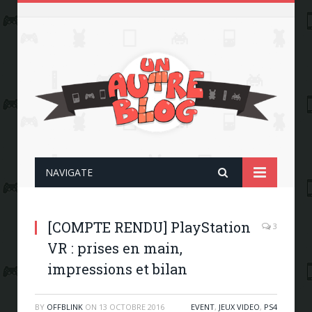
NAVIGATE
[COMPTE RENDU] PlayStation
3
VR : prises en main,
impressions et bilan
BY
OFFBLINK
ON
13 OCTOBRE 2016
EVENT
,
JEUX VIDEO
,
PS4