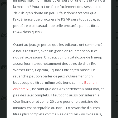
minutes maximum, mais qu’en sera-t-il une fois le PS VR à
la maison ? Pourra-t-on faire facilement des sessions de
2h ? 3h ? J’en doute un peu. Il faut donc accepter que
l’expérience que procurera le PS VR sera tout autre, et
peut être plus casual, que celle procurée par les titres
PS4 « classiques ».
Quant au jeux, je pense que les éditeurs ont commencé
à nous rassurer, avec un grand engouement pour ce
nouvel accessoire. On peut voir un catalogue de line-up
assez fourni avec notamment des titres de chez EA,
Warner Bros, Capcom, Square Enix et j’en passe. En
revanche peut-on parler de jeux ? Clairement non,
beaucoup de titres, même très bons comme
Batman
Arkham VR
, ne sont que des « expériences » pour moi, et
pas des jeux complets. Il faut donc aussi considérer le
côté financier et voir si 20 euro pour une trentaine de
minutes est acceptable ou non… En revanche d’autres
titres plus complets comme Resident Evil 7 vu ci-dessus,