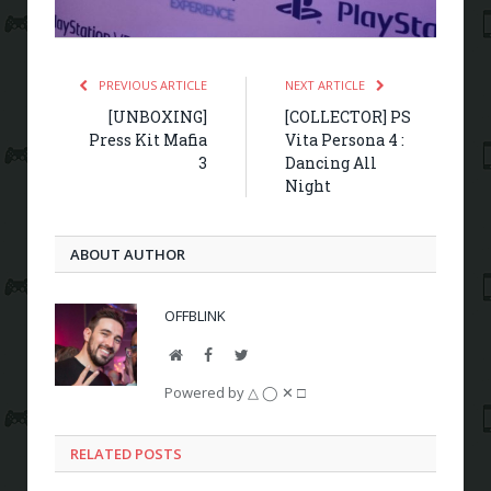
PREVIOUS ARTICLE
NEXT ARTICLE
[UNBOXING]
[COLLECTOR] PS
Press Kit Mafia
Vita Persona 4 :
3
Dancing All
Night
ABOUT AUTHOR
OFFBLINK
Website
Facebook
Twitter
Powered by △ ◯ ✕ □
RELATED POSTS