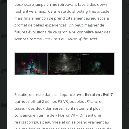
deux scare jumps en me retrouvant face à des clown
rushant vers moi… Cela reste du shooting, très arcade,
mais finalement on se prend totalement au jeu et cela
promet de belles expériences. On peut imaginer de
futures évolutions de ce qu’on a pu connaître avec des
licences comme
Time Crisis
ou
House Of The Dead.
Ensuite, on reste dans la flippance avec
Resident Evil 7
qui nous offrait 2 démos PS VR jouables :
Kitchen
et
Lantern
. Ces deux dernières m’ont nettement plus
convaincu en terme de « Horror VR ». On sent une
réalisation plus peaufinée et on se prend vraiment au
jeu une fois en immersion sous les casques VR et audio.