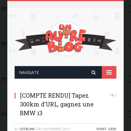
NAVIGATE
[COMPTE RENDU] Tapez
5
300km d’URL, gagnez une
BMW i3
BY
OFFBLINK
ON
5 NOVEMBRE 2015
EVENT
,
GEEK