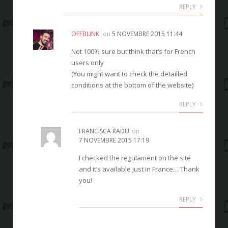
REPLY
OFFBLINK
on
5 NOVEMBRE 2015 11:44
Not 100% sure but think that’s for French
users only
(You might want to check the detailled
conditions at the bottom of the website)
REPLY
FRANCISCA RADU
on
7 NOVEMBRE 2015 17:19
I checked the regulament on the site
and it’s available just in France… Thank
you!
REPLY