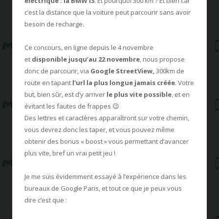
électrique : la BMW i3
. Et pourquoi 300 km ? Et bien car
c’est la distance que la voiture peut parcourir sans avoir
besoin de recharge.
Ce concours, en ligne depuis le 4 novembre
et
disponible
jusqu’au 22 novembre
, nous propose
donc de parcourir, via
Google StreetView,
300km de
route en tapant
l’url la plus longue jamais créée
. Votre
but, bien sûr, est d’y arriver
le plus vite possible
, et en
évitant les fautes de frappes 😉
Des lettres et caractères apparaîtront sur votre chemin,
vous devrez donc les taper, et vous pouvez même
obtenir des bonus « boost » vous permettant d’avancer
plus vite, bref un vrai petit jeu !
Je me suis évidemment essayé à l’expérience dans les
bureaux de Google Paris, et tout ce que je peux vous
dire c’est que :