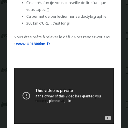
C’est très fun (je vous conseille de lire l’url que
vous tapez ;))
Ca permet de perfectionner sa dactylographie
300 km d’URL… c’est long !
Vous êtes prêts à relever le défi ? Alors rendez-vous ici
:
www.URL300km.fr