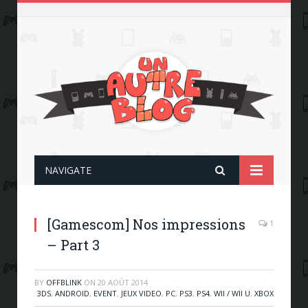
NAVIGATE
[Gamescom] Nos impressions
1
– Part 3
BY
OFFBLINK
ON
20 AOÛT 2014
3DS
,
ANDROID
,
EVENT
,
JEUX VIDEO
,
PC
,
PS3
,
PS4
,
WII / WII U
,
XBOX