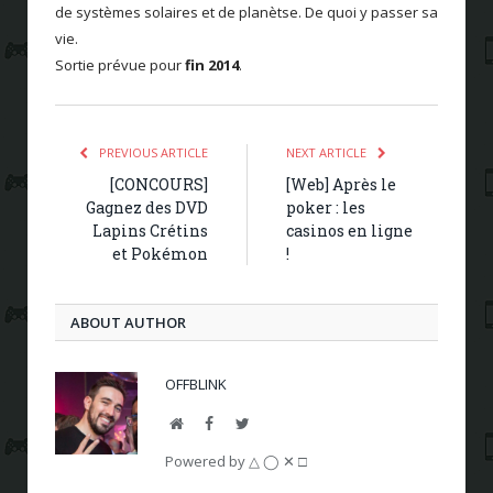
de systèmes solaires et de planètse. De quoi y passer sa
vie.
Sortie prévue pour
fin 2014
.
PREVIOUS ARTICLE
NEXT ARTICLE
[CONCOURS]
[Web] Après le
Gagnez des DVD
poker : les
Lapins Crétins
casinos en ligne
et Pokémon
!
ABOUT AUTHOR
OFFBLINK
Website
Facebook
Twitter
Powered by △ ◯ ✕ □