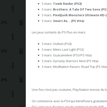
5 mars:
Tomb Raider (PS3)
5 mars:
Brothers: A Tale Of Two Sons
(PS3
5 mars:
PixelJunk Monsters Ultimate HD (
5 mars:
Smart As…
(PS Vita)
Les jeux sortants du PS Plus en mars:
5 mars: Outlast (PS4)
5 mars: Metro Last Light (PS3)
5 mars: Guacamelee! (PS3/PS Vita)
5 mars: Dynasty Warriors Next (PS Vita)
5 mars: ModNation Racers: Road Trip (PS Vita
Une fois n’est pas coutume, PlayStation envoie du l
On commence avec la PS4 qui bénéficiera gratuitem
DLC ainsi que d’autres ajouts comme le mode défi.