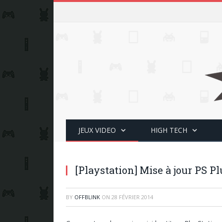
JEUX VIDEO
HIGH TECH
[Playstation] Mise à jour PS P
BY
OFFBLINK
ON
28 FÉVRIER 2014