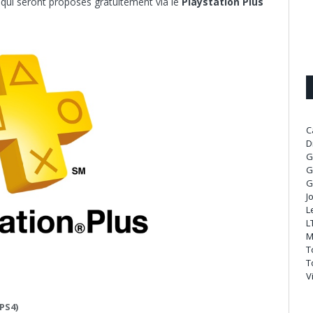
 qui seront proposés gratuitement via le
Playstation Plus
C
D
G
G
G
J
L
L
M
T
T
V
PS4)