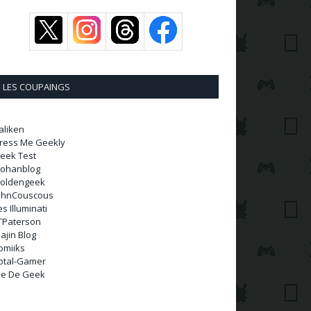
LES COUPAINGS
aliken
ress Me Geekly
eek Test
ohanblog
oldengeek
ohnCouscous
es Illuminati
TPaterson
ajin Blog
omiiks
otal-Gamer
ie De Geek