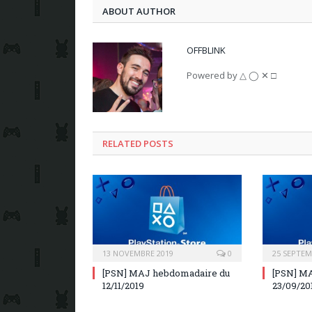
ABOUT AUTHOR
OFFBLINK
Powered by △ ◯ ✕ □
RELATED POSTS
13 NOVEMBRE 2019
0
25 SEPTEM
[PSN] MAJ hebdomadaire du
[PSN] M
12/11/2019
23/09/20