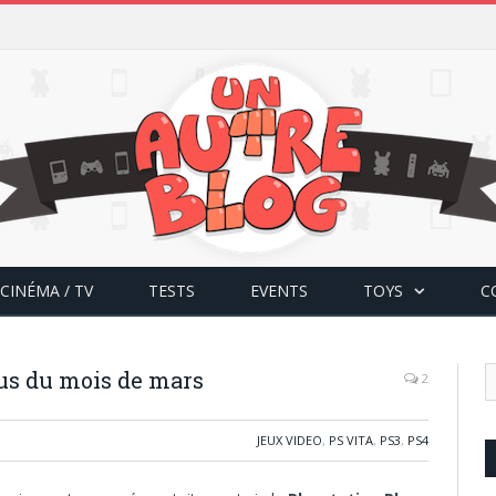
CINÉMA / TV
TESTS
EVENTS
TOYS
C
lus du mois de mars
2
JEUX VIDEO
,
PS VITA
,
PS3
,
PS4