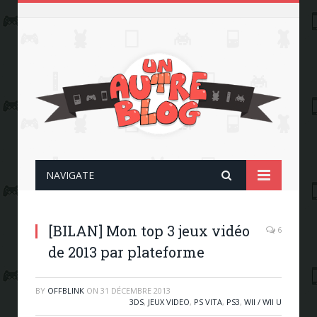
NAVIGATE
[BILAN] Mon top 3 jeux vidéo
6
de 2013 par plateforme
BY
OFFBLINK
ON
31 DÉCEMBRE 2013
3DS
,
JEUX VIDEO
,
PS VITA
,
PS3
,
WII / WII U