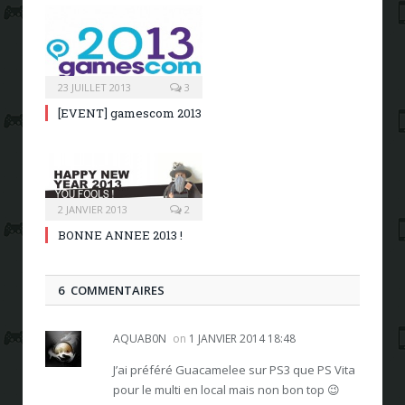
23 JUILLET 2013
3
[EVENT] gamescom 2013
2 JANVIER 2013
2
BONNE ANNEE 2013 !
6 COMMENTAIRES
AQUAB0N
on
1 JANVIER 2014 18:48
J’ai préféré Guacamelee sur PS3 que PS Vita
pour le multi en local mais non bon top 😉