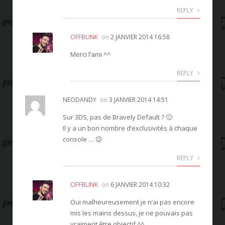
REPLY
OFFBLINK
on
2 JANVIER 2014 16:58
Merci l’ami ^^
REPLY
NEODANDY
on
3 JANVIER 2014 14:51
Sur 3DS, pas de Bravely Default ? 🙂
Il y a un bon nombre d’exclusivités à chaque
console … 😉
REPLY
OFFBLINK
on
6 JANVIER 2014 10:32
Oui malheureusement je n’ai pas encore
mis les mains dessus, je ne pouvais pas
vraiment être objectif ^^