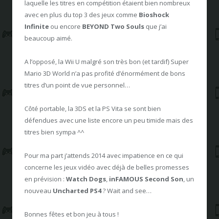
laquelle les titres en compétition étaient bien nombreux
avec en plus du top 3 des jeux comme
Bioshock
Infinite
ou encore
BEYOND Two Souls
que j’ai
beaucoup aimé.
A l’opposé, la Wii U malgré son très bon (et tardif) Super
Mario 3D World n’a pas profité d’énormément de bons
titres d’un point de vue personnel…
Côté portable, la 3DS et la PS Vita se sont bien
défendues avec une liste encore un peu timide mais des
titres bien sympa ^^
Pour ma part j’attends 2014 avec impatience en ce qui
concerne les jeux vidéo avec déjà de belles promesses
en prévision :
Watch Dogs
,
inFAMOUS Second Son
, un
nouveau
Uncharted PS4
? Wait and see…
Bonnes fêtes et bon jeu à tous !