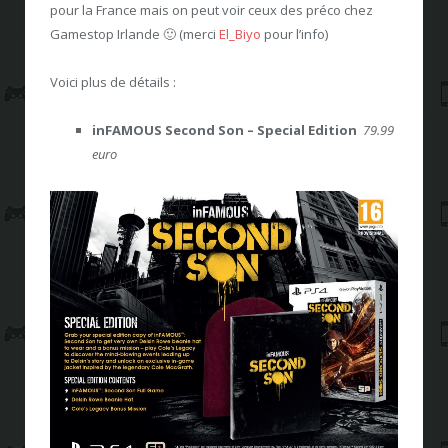
pour la France mais on peut voir ceux des préco chez
Gamestop Irlande 🙂 (merci
El_Biyo
pour l’info)
Voici plus de détails :
inFAMOUS Second Son – Special Edition
79.99
euro