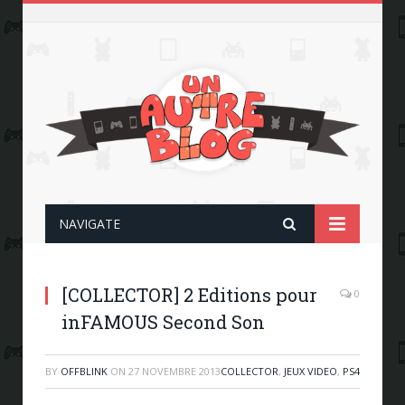
NAVIGATE
[COLLECTOR] 2 Editions pour
0
inFAMOUS Second Son
BY
OFFBLINK
ON
27 NOVEMBRE 2013
COLLECTOR
,
JEUX VIDEO
,
PS4