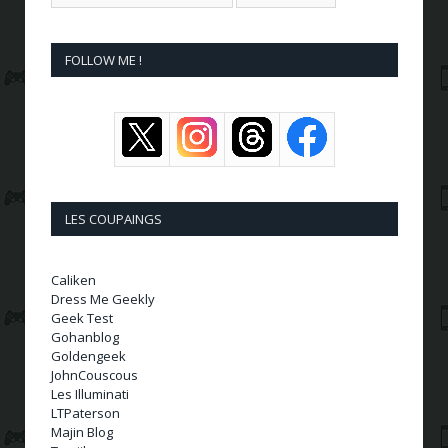
FOLLOW ME !
LES COUPAINGS
Caliken
Dress Me Geekly
Geek Test
Gohanblog
Goldengeek
JohnCouscous
Les Illuminati
LTPaterson
Majin Blog