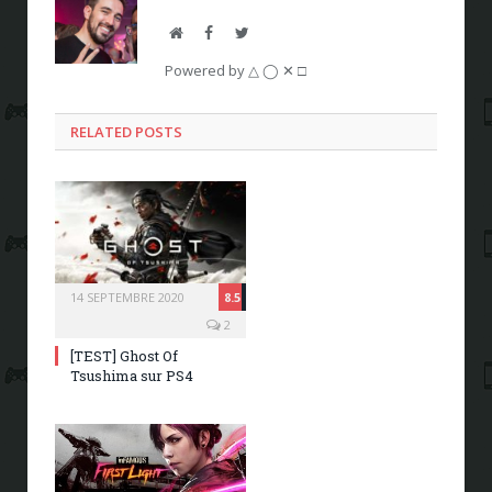
Website
Facebook
Twitter
Powered by △ ◯ ✕ □
RELATED POSTS
14 SEPTEMBRE 2020
8.5
2
[TEST] Ghost Of
Tsushima sur PS4