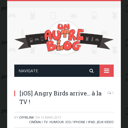
NAVIGATE
[iOS] Angry Birds arrive… à la
1
TV !
BY
OFFBLINK
ON
15 MARS 2013
CINÉMA / TV
,
HUMOUR
,
IOS / IPHONE / IPAD
,
JEUX VIDEO