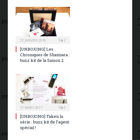
23 JANVIER 2018
2
[UNBOXING] Les
Chroniques de Shannara :
buzz kit de la Saison 2
12 MARS 2017
0
[UNBOXING] Taken la
série : buzz kit de l’agent
spécial !