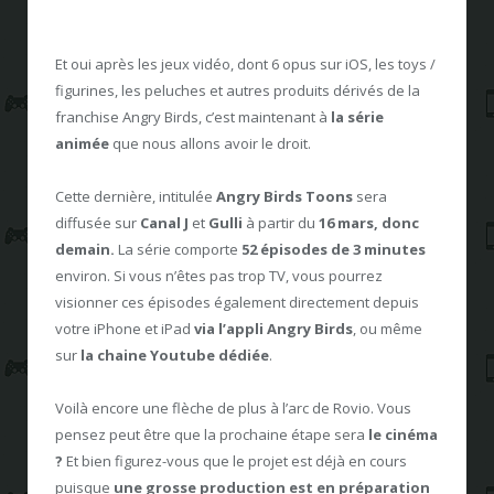
Et oui après les jeux vidéo, dont 6 opus sur iOS, les toys /
figurines, les peluches et autres produits dérivés de la
franchise Angry Birds, c’est maintenant à
la série
animée
que nous allons avoir le droit.
Cette dernière, intitulée
Angry Birds Toons
sera
diffusée sur
Canal J
et
Gulli
à partir du
16 mars, donc
demain.
La série comporte
52 épisodes de 3 minutes
environ. Si vous n’êtes pas trop TV, vous pourrez
visionner ces épisodes également directement depuis
votre iPhone et iPad
via l’appli Angry Birds
, ou même
sur
la chaine Youtube dédiée
.
Voilà encore une flèche de plus à l’arc de Rovio. Vous
pensez peut être que la prochaine étape sera
le cinéma
?
Et bien figurez-vous que le projet est déjà en cours
puisque
une grosse production est en préparation