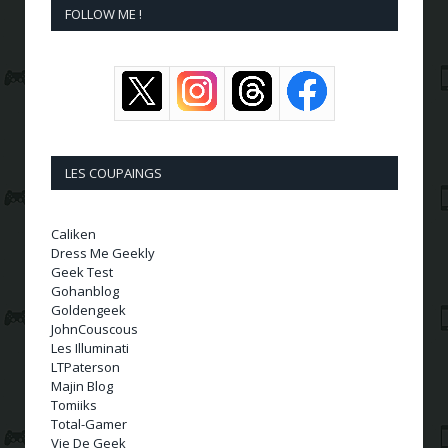
FOLLOW ME !
LES COUPAINGS
Caliken
Dress Me Geekly
Geek Test
Gohanblog
Goldengeek
JohnCouscous
Les Illuminati
LTPaterson
Majin Blog
Tomiiks
Total-Gamer
Vie De Geek