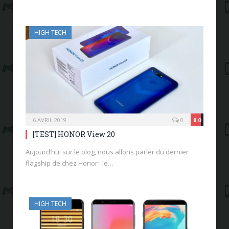
HIGH TECH
6 AVRIL 2019
0
8.0
[TEST] HONOR View 20
Aujourd’hui sur le blog, nous allons parler du dernier
flagship de chez Honor : le…
HIGH TECH