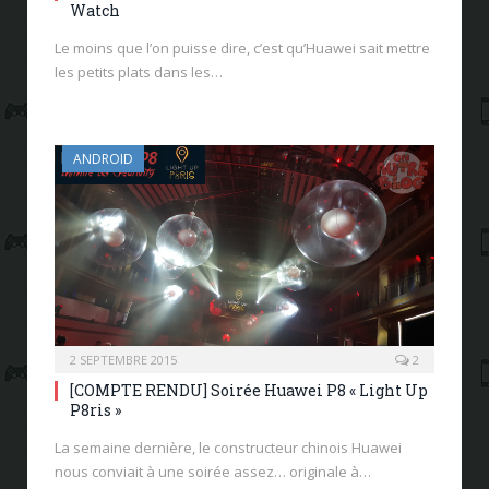
Watch
Le moins que l’on puisse dire, c’est qu’Huawei sait mettre
les petits plats dans les…
ANDROID
2 SEPTEMBRE 2015
2
[COMPTE RENDU] Soirée Huawei P8 « Light Up
P8ris »
La semaine dernière, le constructeur chinois Huawei
nous conviait à une soirée assez… originale à…