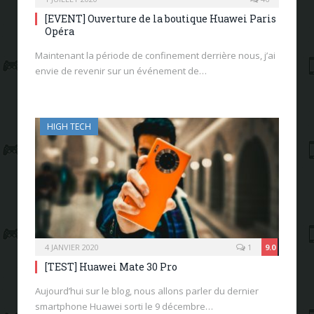
[EVENT] Ouverture de la boutique Huawei Paris
Opéra
Maintenant la période de confinement derrière nous, j’ai
envie de revenir sur un événement de…
HIGH TECH
4 JANVIER 2020
1
9.0
[TEST] Huawei Mate 30 Pro
Aujourd’hui sur le blog, nous allons parler du dernier
smartphone Huawei sorti le 9 décembre…