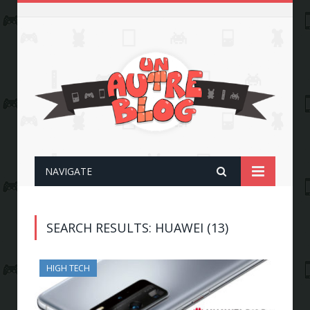
NAVIGATE
SEARCH RESULTS: HUAWEI (13)
HIGH TECH