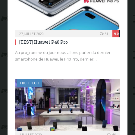
27 JUILLET 2020
51
9.0
[TEST] Huawei P40 Pro
Au programme du jour nous allons parler du dernier
smartphone de Huawei, le P40 Pro, dernier…
HIGH TECH
1 JUILLET 2020
46