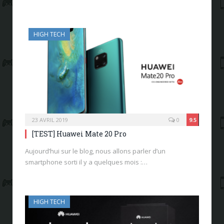
HIGH TECH
23 AVRIL 2019
0
9.5
[TEST] Huawei Mate 20 Pro
Aujourd’hui sur le blog, nous allons parler d’un
smartphone sorti il y a quelques mois :…
HIGH TECH