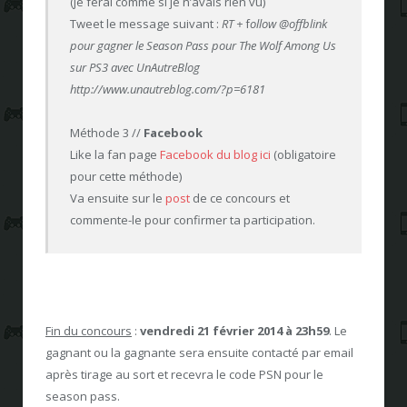
(je ferai comme si je n’avais rien vu)
Tweet le message suivant
:
RT +
f
ollow @offblink
pour gagner le Season Pass pour The Wolf Among Us
sur PS3 avec UnAutreBlog
http://www.unautreblog.com/?p=6181
Méthode 3 //
Facebook
Like la fan page
Facebook du blog ici
(obligatoire
pour cette méthode)
Va ensuite sur le
post
de ce concours et
commente-le pour confirmer ta participation.
Fin du concours
:
vendredi 21 février 2014 à 23h59
. Le
gagnant ou la gagnante sera ensuite contacté par email
après tirage au sort et recevra le code PSN pour le
season pass.