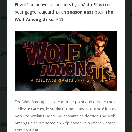
Et voilà un nouveau concours by UnAutreBlog.com
pour gagner aujourd’hui un
season pass
pour
The
Wolf Among Us
sur PS3 !
The Wolf Among Us est le dernier point and click de chez
Telltale Games
, le studio qui nous avait concocté le très
bon The Walking Dead. Tout comme ce dernier, The Wolf
Among Us se présente en 5 épisodes, le numéro 2 étant
sorti il y a peu.