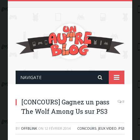
NAVIGATE
[CONCOURS] Gagnez un pass
8
The Wolf Among Us sur PS3
BY
OFFBLINK
ON
12 FÉVRIER 2014
CONCOURS
,
JEUX VIDEO
,
PS3