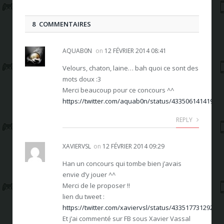
8 COMMENTAIRES
AQUAB0N
on
12 FÉVRIER 2014 08:41
Velours, chaton, laine… bah quoi ce sont des
mots doux :3
Merci beaucoup pour ce concours ^^
https://twitter.com/aquab0n/status/43350614141989
REPLY
XAVIERVSL
on
12 FÉVRIER 2014 09:29
Han un concours qui tombe bien j’avais
envie d’y jouer ^^
Merci de le proposer !!
lien du tweet :
https://twitter.com/xaviervsl/status/43351773129265
Et j’ai commenté sur FB sous Xavier Vassal