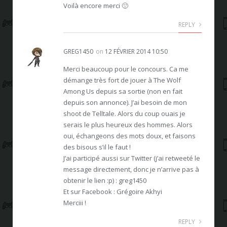
Voilà encore merci 🙂
REPLY
GREG1450
on
12 FÉVRIER 2014 10:50
Merci beaucoup pour le concours. Ca me
démange très fort de jouer à The Wolf
Among Us depuis sa sortie (non en fait
depuis son annonce). J’ai besoin de mon
shoot de Telltale. Alors du coup ouais je
serais le plus heureux des hommes. Alors
oui, échangeons des mots doux, et faisons
des bisous s’il le faut !
J’ai participé aussi sur Twitter (j’ai retweeté le
message directement, donc je n’arrive pas à
obtenir le lien :p) : greg1450
Et sur Facebook : Grégoire Akhyi
Merciii !
REPLY