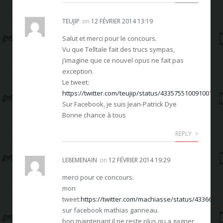
TEUJIP
on
12 FÉVRIER 2014 13:19
Salut et merci pour le concours.
Vu que Telltale fait des trucs sympas,
j’imagine que ce nouvel opus ne fait pas
exception.
Le tweet:
https://twitter.com/teujip/status/433575510091001856
Sur Facebook, je suis Jean-Patrick Dye
Bonne chance à tous
REPLY
LE8EMENAIN
on
12 FÉVRIER 2014 19:29
merci pour ce concours.
mon
tweet:
https://twitter.com/machiasse/status/4336685
sur facebook mathias ganneau.
bon maintenant il ne reste plus qu a gagner