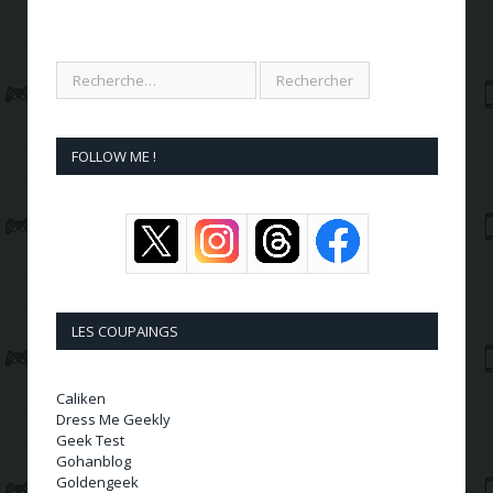
FOLLOW ME !
LES COUPAINGS
Caliken
Dress Me Geekly
Geek Test
Gohanblog
Goldengeek