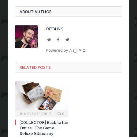
ABOUT AUTHOR
OFFBLINK
Website
Facebook
Twitter
Powered by △ ◯ ✕ □
RELATED POSTS
10 NOVEMBRE 2017
0
[COLLECTOR] Back to the
Future : The Game –
Deluxe Edition by