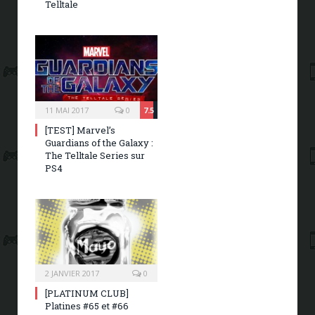
Telltale
11 MAI 2017
0
7.5
[TEST] Marvel’s
Guardians of the Galaxy :
The Telltale Series sur
PS4
2 JANVIER 2017
0
[PLATINUM CLUB]
Platines #65 et #66