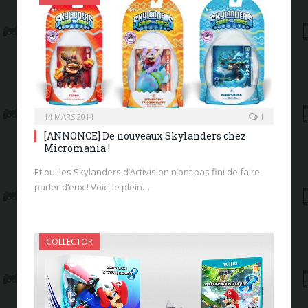
14 MARS 2014
1
[ANNONCE] De nouveaux Skylanders chez
Micromania !
Et oui les Skylanders d’Activision n’ont pas fini de faire
parler d’eux ! Voici le plein…
COLLECTOR