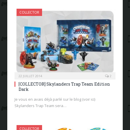
COLLECTOR
22 JUILLET 2014
2
[COLLECTOR] Skylanders Trap Team Edition
Dark
Je vous en avais déjà parlé sur le blog (voir ici)
Skylanders Trap Team sera…
COLLECTOR