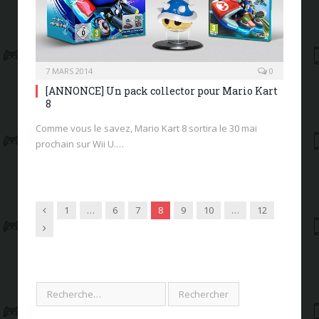
7 MARS 2014
0
[ANNONCE] Un pack collector pour Mario Kart
8
Comme vous le savez, Mario Kart 8 sortira le 30 mai
prochain sur Wii U.…
Previous
1
…
6
7
8
9
10
…
12
Next