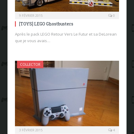
9 FÉVRIER 2015
0
[TOYS] LEGO Ghostbusters
Après le pack LEGO Retour Vers Le Futur et sa DeLorean
que je vous avais…
COLLECTOR
3 FÉVRIER 2015
4