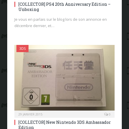
[COLLECTOR] PS4 20th Anniversary Edition –
Unboxing
Je vous en parlais sur le blog lors de son annonce en
décembre dernier, et…
3DS
29 JANVIER 2015
0
[COLLECTOR] New Nintendo 3DS Ambassador
Edition