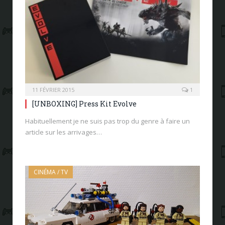
11 FÉVRIER 2015
1
[UNBOXING] Press Kit Evolve
Habituellement je ne suis pas trop du genre à faire un
article sur les arrivages…
CINÉMA / TV