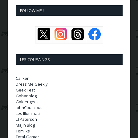
FOLLOW ME !
LES COUPAINGS
Caliken
Dress Me Geekly
Geek Test
Gohanblog
Goldengeek
JohnCouscous
Les Illuminati
LTPaterson
Majin Blog
Tomiiks
Total-Gamer