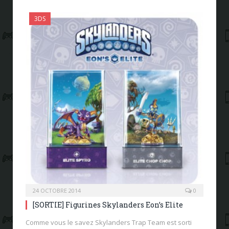
3DS
24 OCTOBRE 2014
0
[SORTIE] Figurines Skylanders Eon’s Elite
Comme vous le savez Skylanders Trap Team est sorti