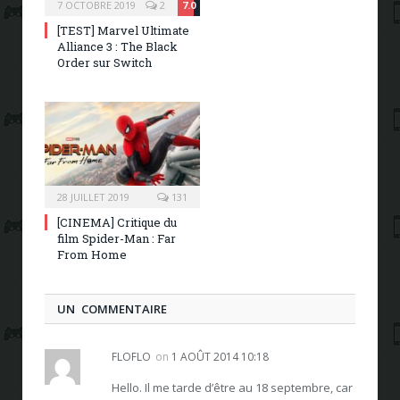
7 OCTOBRE 2019
2
7.0
[TEST] Marvel Ultimate
Alliance 3 : The Black
Order sur Switch
28 JUILLET 2019
131
[CINEMA] Critique du
film Spider-Man : Far
From Home
UN COMMENTAIRE
FLOFLO
on
1 AOÛT 2014 10:18
Hello. Il me tarde d’être au 18 septembre, car