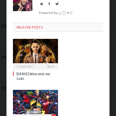
Website
Facebook
Twitter
Powered by △ ◯ ✕ □
RELATED POSTS
13 JUIN 2021
45
[SERIE] Mon avis sur
Loki