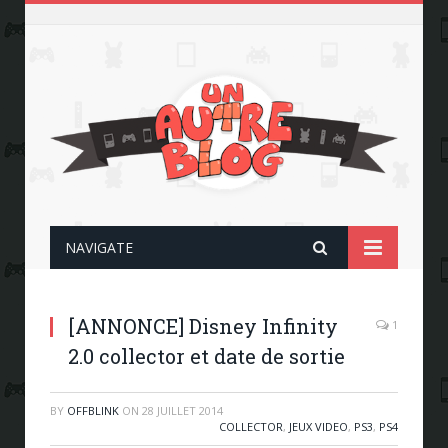
NAVIGATE
[ANNONCE] Disney Infinity
1
2.0 collector et date de sortie
BY
OFFBLINK
ON
28 JUILLET 2014
COLLECTOR
,
JEUX VIDEO
,
PS3
,
PS4