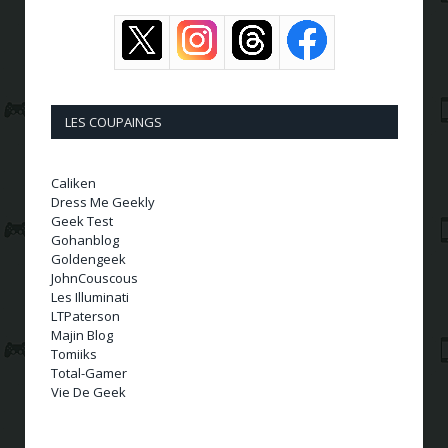
LES COUPAINGS
Caliken
Dress Me Geekly
Geek Test
Gohanblog
Goldengeek
JohnCouscous
Les Illuminati
LTPaterson
Majin Blog
Tomiiks
Total-Gamer
Vie De Geek