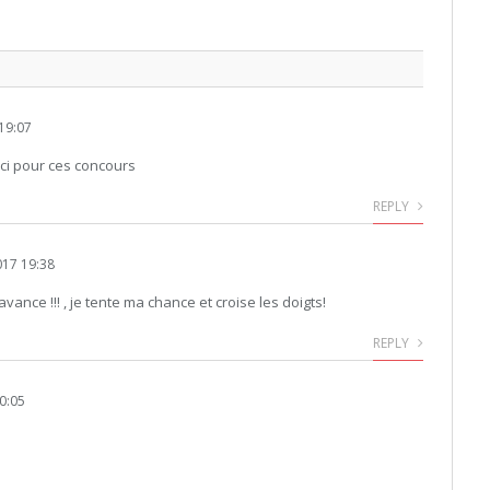
19:07
rci pour ces concours
REPLY
17 19:38
avance !!! , je tente ma chance et croise les doigts!
REPLY
0:05