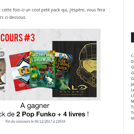
cette fois-ci un cool petit pack qui, j’espère, vous fera
rs ci-dessous.
C
D
G
G
G
J
L
L
M
T
T
V