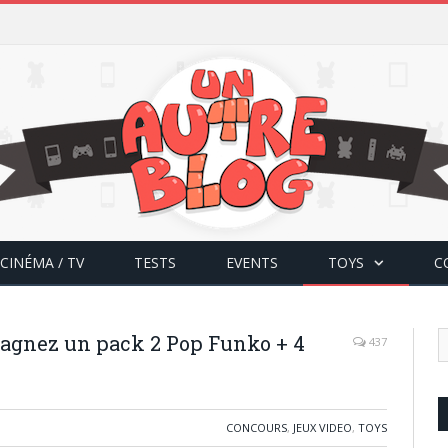
CINÉMA / TV
TESTS
EVENTS
TOYS
C
gnez un pack 2 Pop Funko + 4
437
CONCOURS
,
JEUX VIDEO
,
TOYS