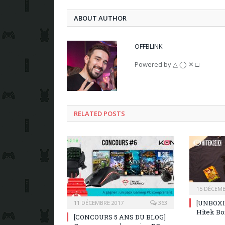
ABOUT AUTHOR
OFFBLINK
Powered by △ ◯ ✕ □
RELATED POSTS
15 DÉCEMB
[UNBOXIN
11 DÉCEMBRE 2017
363
Hitek Bo
[CONCOURS 5 ANS DU BLOG]