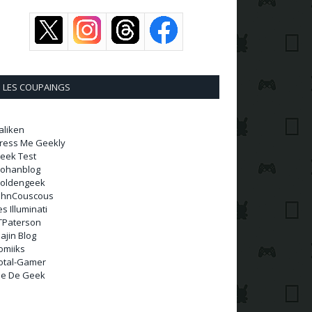
LES COUPAINGS
aliken
ress Me Geekly
eek Test
ohanblog
oldengeek
ohnCouscous
es Illuminati
TPaterson
ajin Blog
omiiks
otal-Gamer
ie De Geek