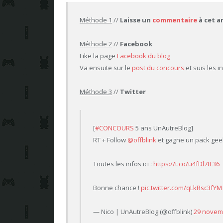
Méthode 1
//
Laisse un
commentaire
à cet a
Méthode 2
//
Facebook
Like la page
Facebook du blog
Va ensuite sur le
post du concours
et suis les i
Méthode 3
//
Twitter
[
#CONCOURS
5 ans UnAutreBlog]
RT + Follow
@offblink
et gagne un pack geek
Toutes les infos ici :
https://t.co/u4fDl7tL36
Bonne chance !
pic.twitter.com/qLkRsc3fYM
— Nico | UnAutreBlog (@offblink)
29 novem