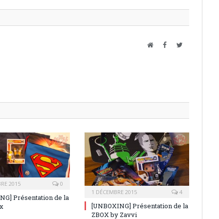
Website
Facebook
Twitter
RE 2015
0
1 DÉCEMBRE 2015
4
G] Présentation de la
[UNBOXING] Présentation de la
x
ZBOX by Zavvi