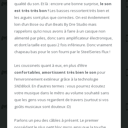
qualité du son. Et là : encore une bonne surprise,
le son
est très très bon !
Les basses ressortent très bien et
les aiguës sont plus que correctes. On est évidemment
loin d’un Bose ou d’un Beats By Dre Studio mais
rappelons qu’ici nous avons à faire à un casque non
alimenté par piles, donc sans amplificateur électronique,
et dont la taille est quasi 2 fois inférieure. Donc vraiment
chapeau bas pour le son fourni par le SteelSeries Flux !
Les coussinets quant à eux, en plus d’être
confortables
,
amortissent très bien le son
pour
l’environnement extérieur grâce à la technologie
SNDBlock
. En d’autres termes : vous pourrez écoutez
votre musique dans le métro au volume souhaité sans
que les gens vous regardent de travers (surtout si vos
goûts musicaux sont douteux :D)
Parlons un peu des câbles à présent. Le premier
possédant le plus petit bloc micro ainsi que la touche