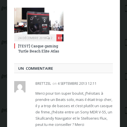
24 DÉCEMBRE 2018
2
8.0
[TEST] Casque gaming
Turtle Beach Elite Atlas
UN COMMENTAIRE
BRETTZEL
on
4 SEPTEMBRE 2013 12:11
Merci pour ton super boulot, j’hésitais à
prendre un Beats solo, mais il était trop cher,
il y a trop de basses et c’est plutôt un casque
de frime, j’hésite entre un Sony MDR V-55, un
Skullcandy Navigator et le Stellseries Flux,
peut tu me conseiller ? Merci