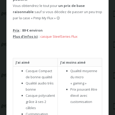
Vous obtiendrez le tout pour
un prix de base
raisonnable
sauf si vous décidez de passer un peu trop
par la case « Pimp My Flux » 😉
Prix
: 89 € environ
Plus d’infos ici
:
casque SteelSeries Flux
J’ai aimé
J’ai moins aimé
Casque Compact
Qualité moyenne
de bonne qualité
du micro
Qualité audio très
« gaming »
bonne
Prix pouvant être
Casque polyvalent
élevé avec
grâce à ses 2
customisation
câbles
Customisation