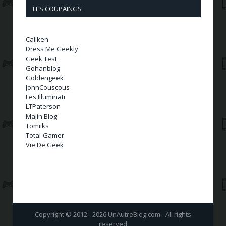
LES COUPAINGS
Caliken
Dress Me Geekly
Geek Test
Gohanblog
Goldengeek
JohnCouscous
Les Illuminati
LTPaterson
Majin Blog
Tomiiks
Total-Gamer
Vie De Geek
Copyright © 2012 - 2026 UnAutreBlog.com - All rights
reserved