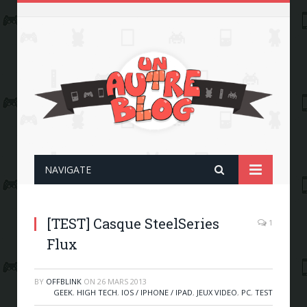
NAVIGATE
[TEST] Casque SteelSeries
1
Flux
BY
OFFBLINK
ON
26 MARS 2013
GEEK
,
HIGH TECH
,
IOS / IPHONE / IPAD
,
JEUX VIDEO
,
PC
,
TEST