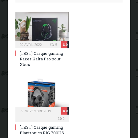
20 AVRIL 2022
5
8.0
[TEST] Casque gaming
Razer Kaira Pro pour
Xbox
19 NOVEMBRE 2019
8.0
0
[TEST] Casque gaming
Plantronics RIG 700HS