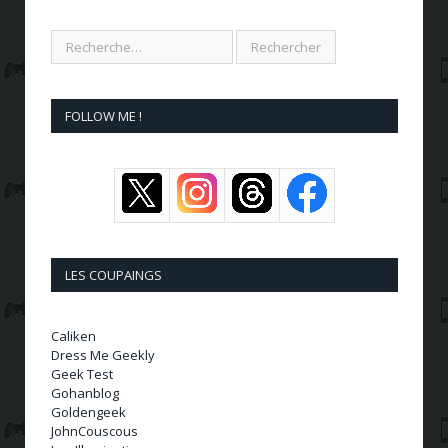
FOLLOW ME !
LES COUPAINGS
Caliken
Dress Me Geekly
Geek Test
Gohanblog
Goldengeek
JohnCouscous