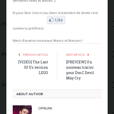
dernières news et articles :).
Et pour liker c’est ici (ou dans la bannière de droite c’est
comme tu préfères) :
Merci d’avance nouveaux likeurs et likeuses !
PREVIOUS ARTICLE
NEXT ARTICLE
[VIDEO] The Last
[PREVIEW] Un
Of Us version
nouveau trailer
LEGO
pour DmC Devil
May Cry
ABOUT AUTHOR
OFFBLINK