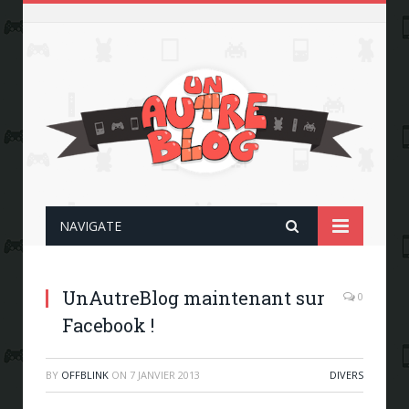
NAVIGATE
UnAutreBlog maintenant sur
0
Facebook !
BY
OFFBLINK
ON
7 JANVIER 2013
DIVERS