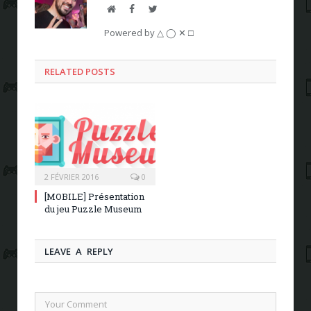
Website
Facebook
Twitter
Powered by △ ◯ ✕ □
RELATED POSTS
2 FÉVRIER 2016
0
[MOBILE] Présentation
du jeu Puzzle Museum
LEAVE A REPLY