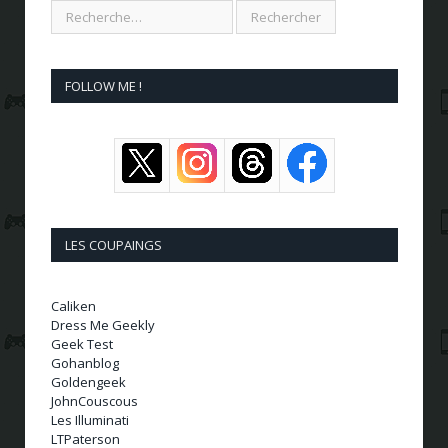
FOLLOW ME !
LES COUPAINGS
Caliken
Dress Me Geekly
Geek Test
Gohanblog
Goldengeek
JohnCouscous
Les Illuminati
LTPaterson