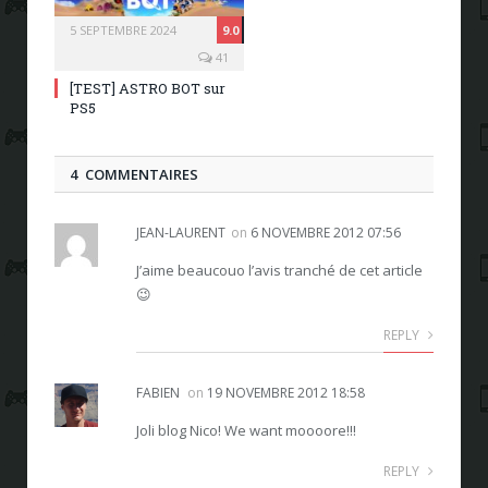
5 SEPTEMBRE 2024
9.0
41
[TEST] ASTRO BOT sur
PS5
4 COMMENTAIRES
JEAN-LAURENT
on
6 NOVEMBRE 2012 07:56
J’aime beaucouo l’avis tranché de cet article
😉
REPLY
FABIEN
on
19 NOVEMBRE 2012 18:58
Joli blog Nico! We want moooore!!!
REPLY