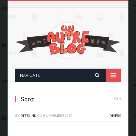
NAVIGATE
Soon…
4
BY
OFFBLINK
ON
6 NOVEMBRE 2012
DIVERS