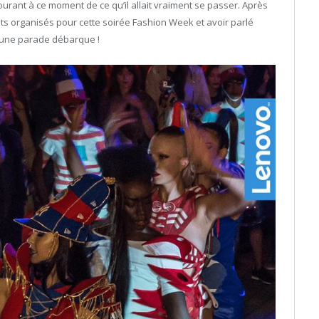
ourant à ce moment de ce qu’il allait vraiment se passer. Après
ts organisés pour cette soirée Fashion Week et avoir parlé
 une parade débarque !