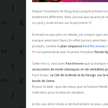
Depuis l’ouverture du blog j’ai pu jusqu’à présent
totalement différents. Mais j’avoue que quand j’ai re
cru qu’il y avait erreur sur la personne 🙂
En lisant un peu plus en détails, j’ai compris que
marque aime bien faire). En effet Lenovo aime bien 
produits, comme le
plan séquence
Find the movies
r
Pro
en partenariat avec le jeune Youtuber
Florian N
Cette fois-ci, c’est avec
Pantheone
que la marque s’
accessoires de mode classiques en de véritables p
Pour le lieu :
la Cité de la Mode et du Design, sur la
bords de Seine.
Et pour la date : quoi de mieux que la Fashion Week
Voilà donc pour la mise en situation.
Je me suis ainsi rendu à cet événement un peu « par