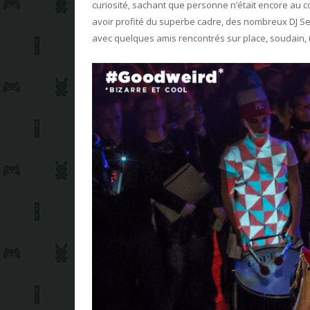
curiosité, sachant que personne n’était encore au c
avoir profité du superbe cadre, des nombreux DJ Se
avec quelques amis rencontrés sur place, soudain,