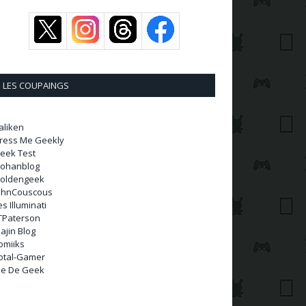
LES COUPAINGS
aliken
ress Me Geekly
eek Test
ohanblog
oldengeek
ohnCouscous
es Illuminati
TPaterson
ajin Blog
omiiks
otal-Gamer
ie De Geek