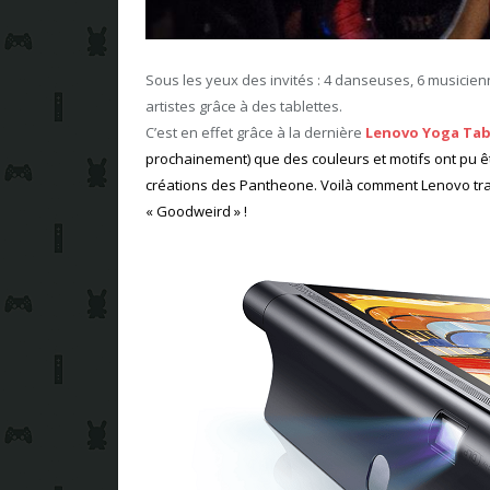
Sous les yeux des invités : 4 danseuses, 6 musicienn
artistes grâce à des tablettes.
C’est en effet grâce à la dernière
Lenovo Yoga Tab
prochainement) que des couleurs et motifs ont pu ê
créations des Pantheone. Voilà comment Lenovo tr
« Goodweird » !