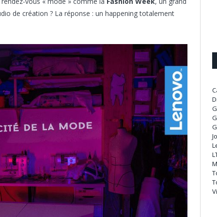
t un rendez-vous « mode » comme la
Fashion Week
, un grand
udio de création ? La réponse : un happening totalement
C
D
G
G
G
J
L
L
M
T
T
V