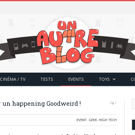
CINÉMA / TV
TESTS
EVENTS
TOYS
C
 un happening Goodweird !
1
EVENT
,
GEEK
,
HIGH TECH