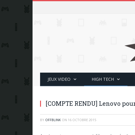
JEUX VIDEO
HIGH TECH
[COMPTE RENDU] Lenovo pour
BY
OFFBLINK
ON
16 OCTOBRE 2015