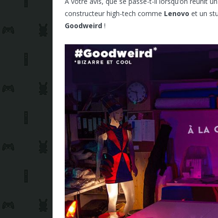
A votre avis, que se passe-t-il lorsqu’on réuni
constructeur high-tech comme
Lenovo
et un st
Goodweird
!