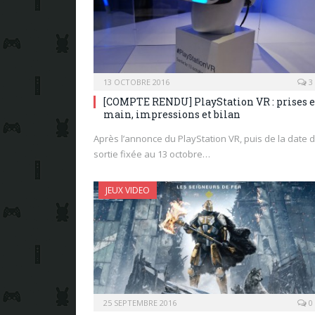
13 OCTOBRE 2016
3
[COMPTE RENDU] PlayStation VR : prises 
main, impressions et bilan
Après l’annonce du PlayStation VR, puis de la date 
sortie fixée au 13 octobre…
JEUX VIDEO
25 SEPTEMBRE 2016
0