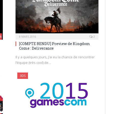
.5
8 MARS 2016
2
[COMPTE RENDU] Preview de Kingdom
Come : Deliverance
Il y a quelques jours, j’ai eu la chance de rencontrer
l’équipe (très cool) de…
3DS