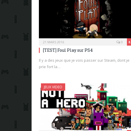
21 MARS 2016
0
8
[TEST] Foul Play sur PS4
Il y a des jeux que je vois passer sur Steam, dont je
prie fort la…
JEUX VIDEO