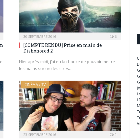
30 SEPTEMBRE 2016
6
en
[COMPTE RENDU] Prise en main de
Dishonored 2
C
de
Hier après-midi, j’ai eu la chance de pouvoir mettre
D
les mains sur un des titres…
G
G
G
CINÉMA / TV
J
L
L
M
T
T
V
23 SEPTEMBRE 2016
0