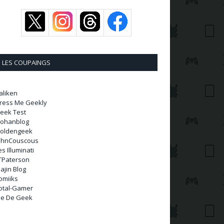
LES COUPAINGS
aliken
ress Me Geekly
eek Test
ohanblog
oldengeek
ohnCouscous
es Illuminati
TPaterson
ajin Blog
omiiks
otal-Gamer
ie De Geek