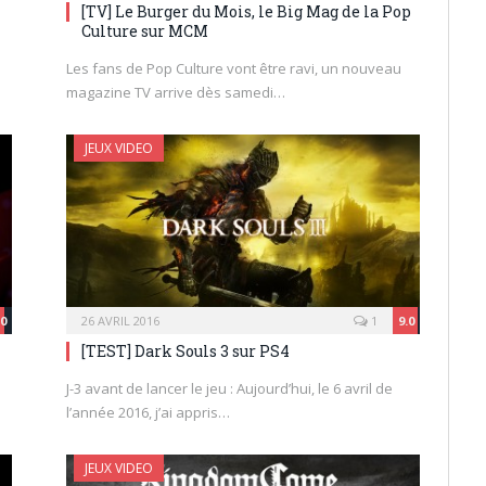
[TV] Le Burger du Mois, le Big Mag de la Pop
Culture sur MCM
Les fans de Pop Culture vont être ravi, un nouveau
magazine TV arrive dès samedi…
JEUX VIDEO
.0
26 AVRIL 2016
1
9.0
[TEST] Dark Souls 3 sur PS4
J-3 avant de lancer le jeu : Aujourd’hui, le 6 avril de
l’année 2016, j’ai appris…
JEUX VIDEO