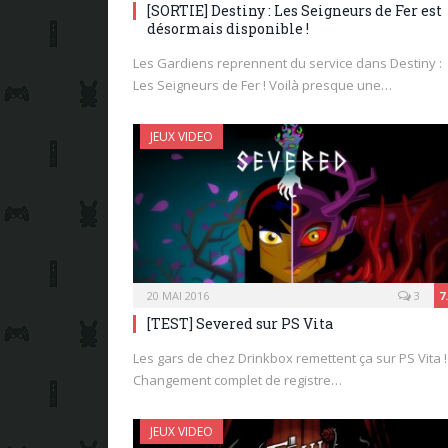
[SORTIE] Destiny : Les Seigneurs de Fer est
désormais disponible !
Les Gardiens reprennent du service dans Destiny :
Les Seigneurs de Fer ! Voilà presque une…
JEUX VIDEO
20 MAI 2016
3
7
[TEST] Severed sur PS Vita
Les gars de chez Drinkbox remettent ça sur PS Vita !
Changement complet de registre…
JEUX VIDEO