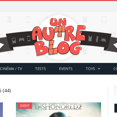
CINÉMA / TV
TESTS
EVENTS
TOYS
C
 (44)
EVENT