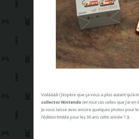
Voilàààà ! J’espère que ça vous a plus autant qu’à m
collector Nintendo
(en tout cas celles que j’ai en
Je vous laisse avec encore quelques photos pour le p
l’édition limitée pour les 30 ans cette année ? ;))