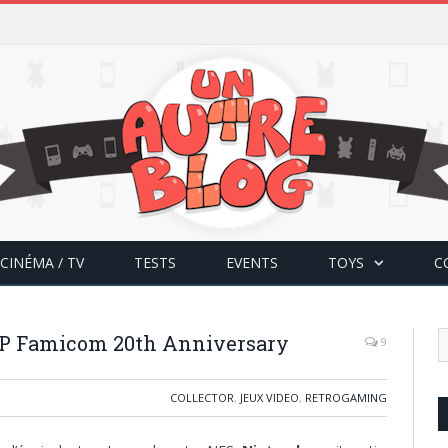
CINÉMA / TV
TESTS
EVENTS
TOYS
C
P Famicom 20th Anniversary
9
COLLECTOR
,
JEUX VIDEO
,
RETROGAMING