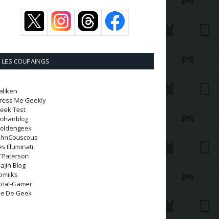
LES COUPAINGS
aliken
ress Me Geekly
eek Test
ohanblog
oldengeek
ohnCouscous
es Illuminati
TPaterson
ajin Blog
omiiks
otal-Gamer
ie De Geek