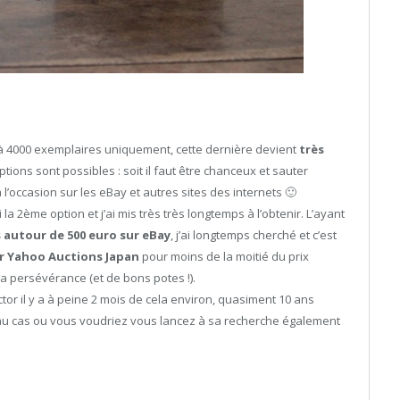
 à 4000 exemplaires uniquement, cette dernière devient
très
tions sont possibles : soit il faut être chanceux et sauter
à l’occasion sur les eBay et autres sites des internets 🙂
 la 2ème option et j’ai mis très très longtemps à l’obtenir. L’ayant
 autour de 500 euro sur eBay
, j’ai longtemps cherché et c’est
r Yahoo Auctions Japan
pour moins de la moitié du prix
la persévérance (et de bons potes !).
ctor il y a à peine 2 mois de cela environ, quasiment 10 ans
er au cas ou vous voudriez vous lancez à sa recherche également