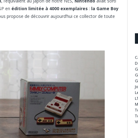
m
, l’équivalent au Japon de notre NES,
Nintendo
avait sorti
 SP en
édition limitée à 4000 exemplaires
:
la Game Boy
us propose de découvrir aujourd’hui ce collector de toute
C
D
G
G
G
J
L
L
M
T
T
V