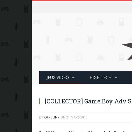
JEUX VIDEO
HIGH TECH
[COLLECTOR] Game Boy Adv S
BY
OFFBLINK
ON
21 MARS 2013