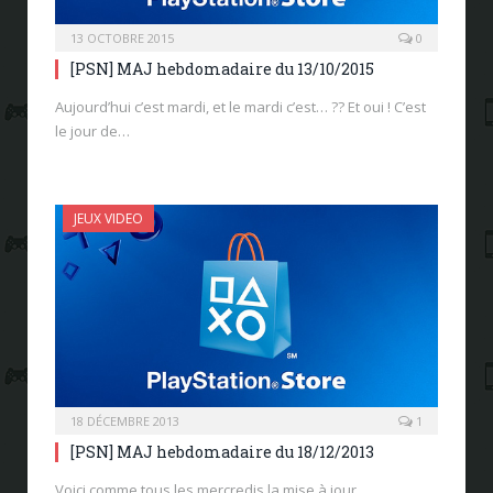
13 OCTOBRE 2015
0
[PSN] MAJ hebdomadaire du 13/10/2015
Aujourd’hui c’est mardi, et le mardi c’est… ?? Et oui ! C’est
le jour de…
JEUX VIDEO
18 DÉCEMBRE 2013
1
[PSN] MAJ hebdomadaire du 18/12/2013
Voici comme tous les mercredis la mise à jour