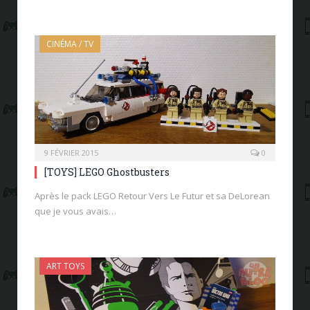
CINÉMA / TV
9 FÉVRIER 2015
0
[TOYS] LEGO Ghostbusters
Après le pack LEGO Retour Vers Le Futur et sa DeLorean
que je vous avais…
ART TOYS