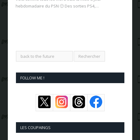
hebdomadaire du PSN 🙂 Des sorties PS4,…
FOLLOW ME !
LES COUPAINGS