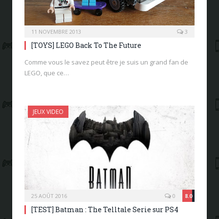
11 NOVEMBRE 2013
3
[TOYS] LEGO Back To The Future
Comme vous le savez peut être je suis un grand fan de
LEGO, que ce…
JEUX VIDEO
25 AOÛT 2016
0
8.0
[TEST] Batman : The Telltale Serie sur PS4