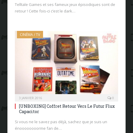
Telltale Games et ses fameux jeux épisodiques sont de
retour ! Cette fois-ci c’est le dark…
CINÉMA / TV
3 JANVIER 2016
0
[UNBOXING] Coffret Retour Vers Le Futur Flux
Capacitor
Si vous ne le savez pas déjà, sachez que je suis un
énoooooooorme fan de…