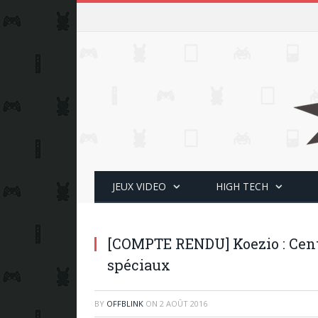
JEUX VIDEO
HIGH TECH
[COMPTE RENDU] Koezio : Cent
spéciaux
BY
OFFBLINK
ON
2 AOÛT 2016