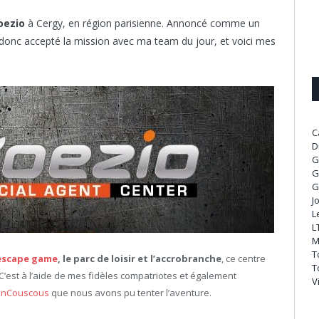
oezio
à Cergy, en région parisienne. Annoncé comme un
 donc accepté la mission avec ma team du jour, et voici mes
C
D
G
G
G
J
L
L
M
T
escape game
, le parc de loisir et l’accrobranche
, ce centre
T
C’est à l’aide de mes fidèles compatriotes et également
V
hnCouscous
que nous avons pu tenter l’aventure.