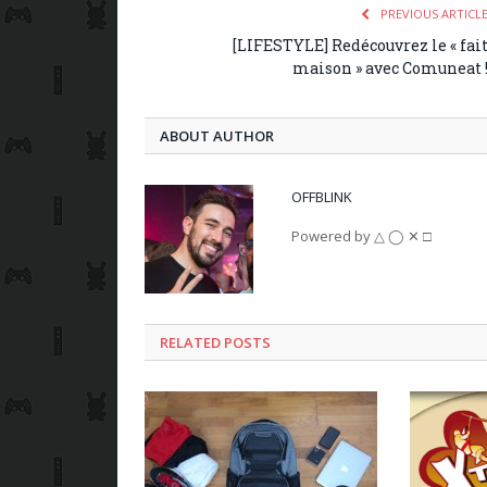
PREVIOUS ARTICL
[LIFESTYLE] Redécouvrez le « fai
maison » avec Comuneat 
ABOUT AUTHOR
OFFBLINK
Powered by △ ◯ ✕ □
RELATED POSTS