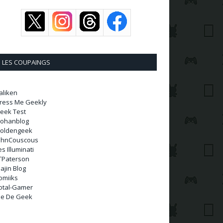
LES COUPAINGS
aliken
ress Me Geekly
eek Test
ohanblog
oldengeek
ohnCouscous
es Illuminati
TPaterson
ajin Blog
omiiks
otal-Gamer
ie De Geek