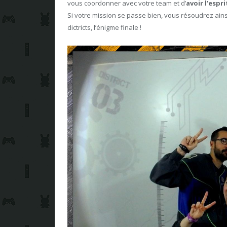
vous coordonner avec votre team et d’
avoir l’espr
Si votre mission se passe bien, vous résoudrez ains
dictricts, l’énigme finale !