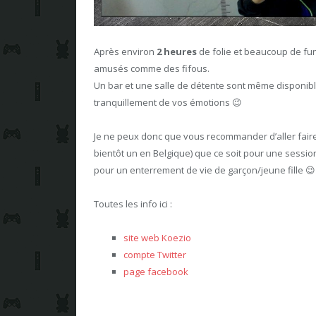
Après environ
2 heures
de folie et beaucoup de fun
amusés comme des fifous.
Un bar et une salle de détente sont même disponible
tranquillement de vos émotions 😉
Je ne peux donc que vous recommander d’aller fair
bientôt un en Belgique) que ce soit pour une sessi
pour un enterrement de vie de garçon/jeune fille 😉
Toutes les info ici :
site web Koezio
compte Twitter
page facebook