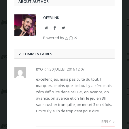
ABOUT AUTHOR
OFFBLINK
Website
Facebook
Twitter
Powered by △ ◯ ✕ □
2 COMMENTAIRES
RYO
on
30 JUILLET 2016 12:07
excellent jeu, mais pas culte du tout. Il
marquera moins que Limbo. Il y a zéro mais
zéro difficulté dans celui-ci, on avance, on
avance, on avance et on fini le jeu en 3h
sans rusher tranquille, on meurt 3 ou 4 fois.
Limite il y a 1h de trop c’est pour dire
REPLY