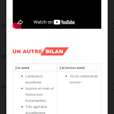
J’ai aimé
J’ai moins aimé
L’ambiance
On en redemande
excellente
encore !
la prise en main et
l’immersion
instantanées
Très agréable
visuellement