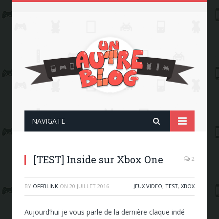
NAVIGATE
[TEST] Inside sur Xbox One
2
BY
OFFBLINK
ON
20 JUILLET 2016
JEUX VIDEO
,
TEST
,
XBOX
Aujourd’hui je vous parle de la dernière claque indé