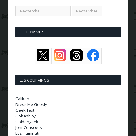
FOLLOW ME !
LES COUPAINGS
Caliken
Dress Me Geekly
Geek Test
Gohanblog
Goldengeek
JohnCouscous
Les Illuminati