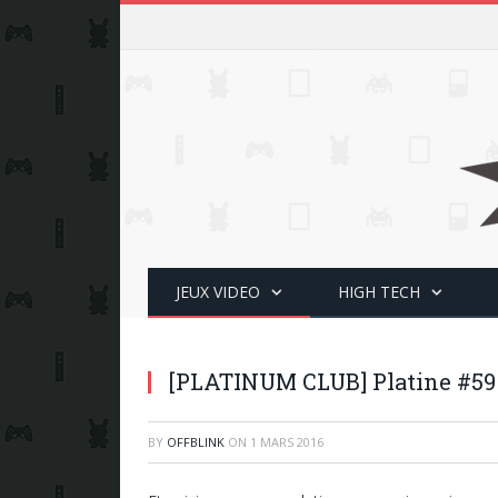
JEUX VIDEO
HIGH TECH
[PLATINUM CLUB] Platine #59
BY
OFFBLINK
ON
1 MARS 2016