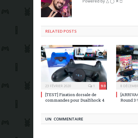
Powered by △ ◯ ✕ □
RELATED POSTS
23 FÉVRIER 2020
1
9.0
8 DÉCEMBR
[TEST] Fixation dorsale de
[ARRIVAG
commandes pour DualShock 4
Round 3 !
UN COMMENTAIRE