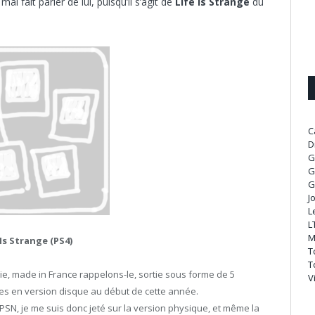
al fait parler de lui, puisqu’il s’agit de
Life Is Strange
du
C
D
G
G
G
J
L
L
M
 Is Strange (PS4)
T
T
érie, made in France rappelons-le, sortie sous forme de 5
V
es en version disque au début de cette année.
e PSN, je me suis donc jeté sur la version physique, et même la