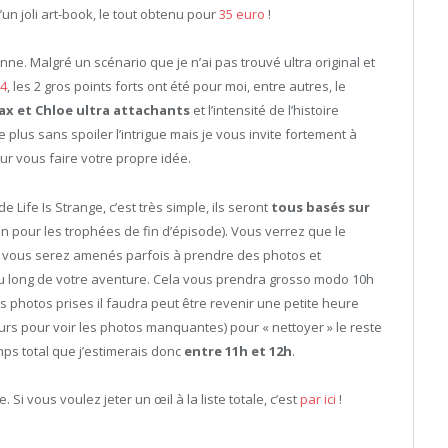
’un joli art-book, le tout obtenu pour
35 euro
!
ne. Malgré un scénario que je n’ai pas trouvé ultra original et
4
, les 2 gros points forts ont été pour moi, entre autres, le
ax et Chloe ultra attachants
et l’intensité de l’histoire
 plus sans spoiler l’intrigue mais je vous invite fortement à
our vous faire votre propre idée.
de Life Is Strange, c’est très simple, ils seront
tous basés sur
n pour les trophées de fin d’épisode). Vous verrez que le
et vous serez amenés parfois à prendre des photos et
u long de votre aventure. Cela vous prendra grosso modo 10h
es photos prises il faudra peut être revenir une petite heure
lleurs pour voir les photos manquantes) pour « nettoyer » le reste
mps total que j’estimerais donc
entre 11h et 12h
.
. Si vous voulez jeter un œil à la liste totale, c’est
par ici
!