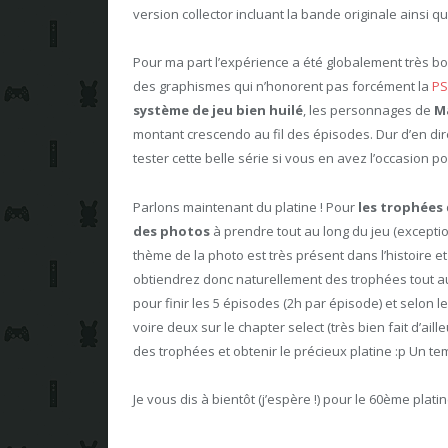
version collector incluant la bande originale ainsi qu
Pour ma part l’expérience a été globalement très bon
des graphismes qui n’honorent pas forcément la
PS
système de jeu bien huilé
, les personnages de
M
montant crescendo au fil des épisodes. Dur d’en dire
tester cette belle série si vous en avez l’occasion p
Parlons maintenant du platine ! Pour
les trophées
des photos
à prendre tout au long du jeu (exceptio
thème de la photo est très présent dans l’histoire 
obtiendrez donc naturellement des trophées tout a
pour finir les 5 épisodes (2h par épisode) et selon l
voire deux sur le chapter select (très bien fait d’ai
des trophées et obtenir le précieux platine :p Un te
Je vous dis à bientôt (j’espère !) pour le 60ème platine