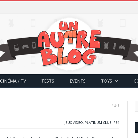
CINÉMA / TV
TESTS
EVENTS
TOYS
C
1
JEUX VIDEO
,
PLATINUM CLUB
,
PS4