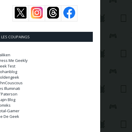
LES COUPAINGS
aliken
ress Me Geekly
eek Test
ohanblog
oldengeek
ohnCouscous
es Illuminati
TPaterson
ajin Blog
omiiks
otal-Gamer
ie De Geek