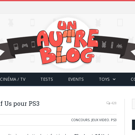
CINÉMA / TV
TESTS
EVENTS
TOYS
C
f Us pour PS3
428
CONCOURS
,
JEUX VIDEO
,
PS3