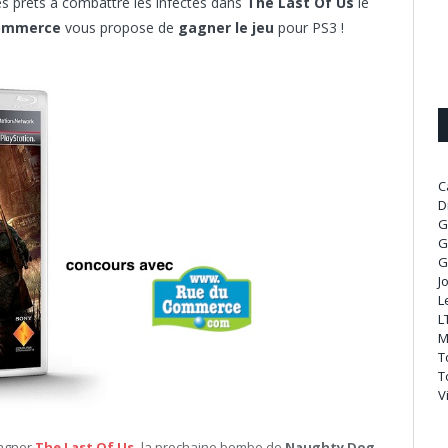
es prêts à combattre les infectés dans
The Last Of Us
le
Commerce
vous propose de
gagner le jeu
pour PS3 !
C
D
G
G
G
J
L
L
M
T
T
V
gagner
The Last Of Us
,
la prochaine bombe de
Naughty Dog