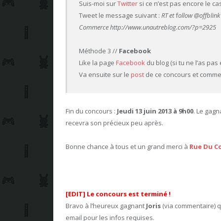
Suis-moi sur
Twitter
si ce n’est pas encore le cas
Tweet le message suivant
:
RT et
f
ollow @offblink
Commerce http://www.unautreblog.com/?p=2925
Méthode 3 //
Facebook
Like la page
Facebook
du blog (si tu ne l’as pas 
Va ensuite sur le
post
de ce concours et comment
Fin du concours :
Jeudi 13 juin 2013 à 9h00
. Le gagn
recevra son précieux peu après.
Bonne chance à tous et un grand merci à
Rue Du C
[EDIT] Le concours est terminé !
Bravo à l’heureux gagnant
Joris
(via commentaire) q
email pour les infos requises.