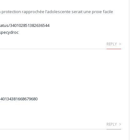
sa protection rapprochée l’adolescente serait une proie facile
status/340102851382636544
specydroc
REPLY
/340134381668679680
REPLY