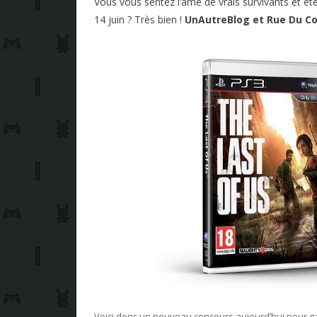
Vous vous sentez l’âme de vrais survivants et êt
14 juin ? Très bien !
UnAutreBlog
et Rue Du 
Voici donc un nouveau concours aujourd’hui pour 