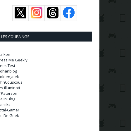
LES COUPAINGS
aliken
ress Me Geekly
eek Test
ohanblog
oldengeek
ohnCouscous
es Illuminati
TPaterson
ajin Blog
omiiks
otal-Gamer
ie De Geek