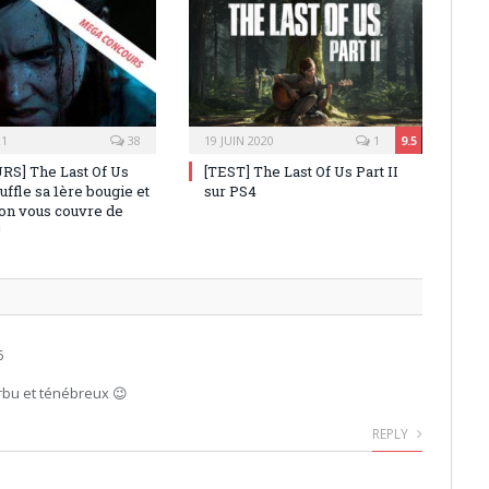
21
38
19 JUIN 2020
1
9.5
S] The Last Of Us
[TEST] The Last Of Us Part II
ouffle sa 1ère bougie et
sur PS4
ion vous couvre de
!
6
arbu et ténébreux 😉
REPLY