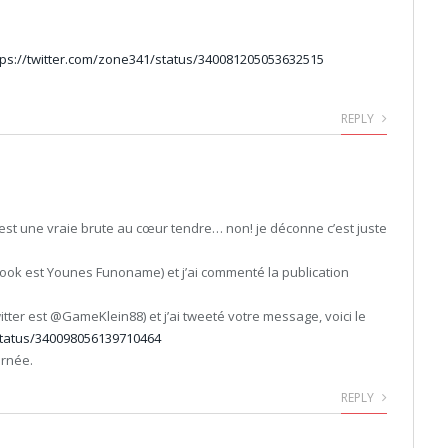
tps://twitter.com/zone341/status/340081205053632515
REPLY
est une vraie brute au cœur tendre… non! je déconne c’est juste
ook est Younes Funoname) et j’ai commenté la publication
tter est @GameKlein88) et j’ai tweeté votre message, voici le
status/340098056139710464
urnée.
REPLY