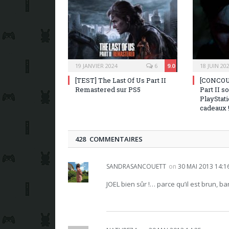
19 JANVIER 2024
6
9.0
18 JUIN 20
[TEST] The Last Of Us Part II
[CONCOUR
Remastered sur PS5
Part II s
PlayStat
cadeaux 
428 COMMENTAIRES
SANDRASANCOUETT
on
30 MAI 2013 14:1
JOEL bien sûr !… parce qu’il est brun, b