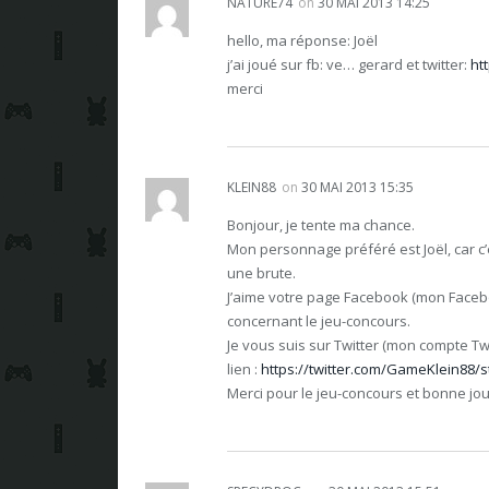
NATURE74
on
30 MAI 2013 14:25
hello, ma réponse: Joël
j’ai joué sur fb: ve… gerard et twitter:
ht
merci
KLEIN88
on
30 MAI 2013 15:35
Bonjour, je tente ma chance.
Mon personnage préféré est Joël, car c’
une brute.
J’aime votre page Facebook (mon Faceb
concernant le jeu-concours.
Je vous suis sur Twitter (mon compte Twi
lien :
https://twitter.com/GameKlein88/
Merci pour le jeu-concours et bonne jo