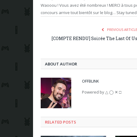
Waooou ! Vous avez été nombreux ! MERCI à tous pou
concours arrive tout bientôt sur le blog… Stay tuned
PREVIOUS ARTICL
[COMPTE RENDU] Soirée The Last Of U
ABOUT AUTHOR
OFFBLINK
Powered by △ ◯ ✕ □
RELATED POSTS