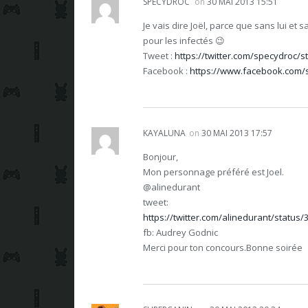
SPECYDROC
on
30 MAI 2013 15:51
Je vais dire Joël, parce que sans lui et 
pour les infectés 😉
Tweet :
https://twitter.com/specydroc/
Facebook :
https://www.facebook.com/
KAYALUNA
on
30 MAI 2013 17:57
Bonjour,
Mon personnage préféré est Joel.
@alinedurant
tweet:
https://twitter.com/alinedurant/status
fb: Audrey Godnic
Merci pour ton concours.Bonne soirée