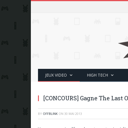
JEUX VIDEO
HIGH TECH
[CONCOURS] Gagne The Last O
BY
OFFBLINK
ON
30 MAI 2013